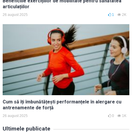
Beneficiile exercițiilor de mobilitate pentru sănătatea
articulațiilor
26 august 2025
1
2K
Cum să îți îmbunătățești performanțele în alergare cu
antrenamente de forță
26 august 2025
0
1K
Ultimele publicate