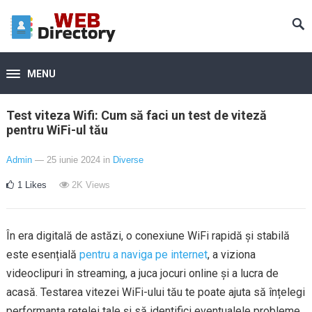
MENU
Test viteza Wifi: Cum să faci un test de viteză
pentru WiFi-ul tău
Admin
— 25 iunie 2024
in
Diverse
1
Likes
2K
Views
În era digitală de astăzi, o conexiune WiFi rapidă și stabilă
este esențială
pentru a naviga pe internet
, a viziona
videoclipuri în streaming, a juca jocuri online și a lucra de
acasă. Testarea vitezei WiFi-ului tău te poate ajuta să înțelegi
performanța rețelei tale și să identifici eventualele probleme