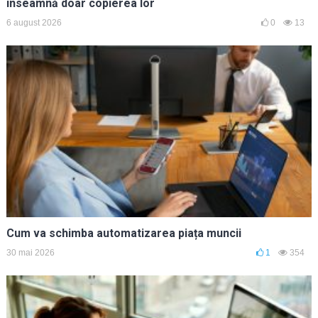
înseamnă doar copierea lor
6 august 2026
0
13
Cum va schimba automatizarea piața muncii
30 mai 2026
1
354