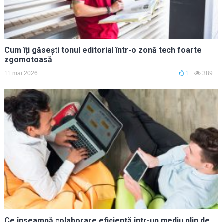
Cum îți găsești tonul editorial într-o zonă tech foarte
zgomotoasă
11 mai 2026
1
389
Ce înseamnă colaborare eficientă într-un mediu plin de