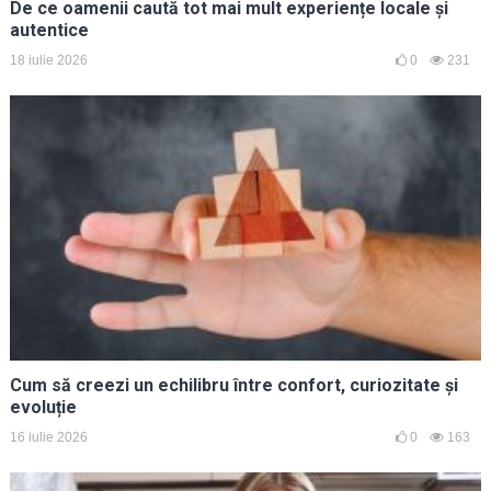
De ce oamenii caută tot mai mult experiențe locale și
autentice
18 iulie 2026
0
231
Cum să creezi un echilibru între confort, curiozitate și
evoluție
16 iulie 2026
0
163