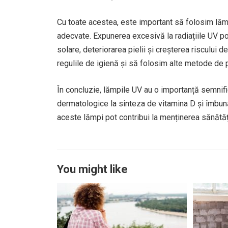
Cu toate acestea, este important să folosim lăm
adecvate. Expunerea excesivă la radiațiile UV po
solare, deteriorarea pielii și creșterea risculu
regulile de igienă și să folosim alte metode de p
În concluzie, lămpile UV au o importanță semnifi
dermatologice la sinteza de vitamina D și îmbunătă
aceste lămpi pot contribui la menținerea sănătăți
You might like