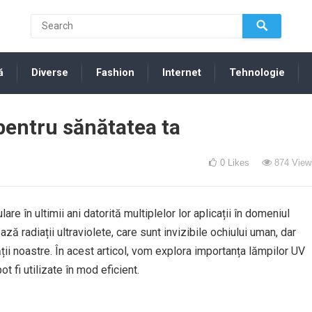
ă
Diverse
Fashion
Internet
Tehnologie
pentru sănătatea ta
0
Likes
874
View
re în ultimii ani datorită multiplelor lor aplicații în domeniul
ază radiații ultraviolete, care sunt invizibile ochiului uman, dar
ii noastre. În acest articol, vom explora importanța lămpilor UV
t fi utilizate în mod eficient.