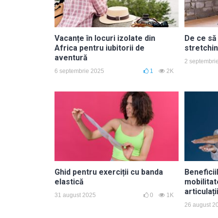
Vacanțe în locuri izolate din
De ce să 
Africa pentru iubitorii de
stretchin
aventură
2 septembri
6 septembrie 2025
1
2K
Ghid pentru exerciții cu banda
Beneficii
elastică
mobilita
articulați
31 august 2025
0
1K
26 august 2