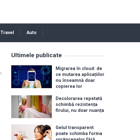
Travel
Auto
Ultimele publicate
Migrarea în cloud: de
s
ce mutarea aplicațiilor
nu înseamnă doar
copierea lor
Decolorarea repetată
schimbă rezistența
firului, nu doar nuanța
Gelul transparent
poate schimba forma
sprâncenelor fără