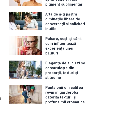
pigment suplimentar
Arta de a-ți păstra
diminețile libere de
conversații și solicitări
inutile
Pahare, cești și căni:
cum influențează
experiența unei
băuturi
Eleganța de zi cu zi se
construiește din
proporții, texturi și
atitudine
Pantalonii din catifea
revin în garderobă
datorită texturii și
i
profunzimii cromatice