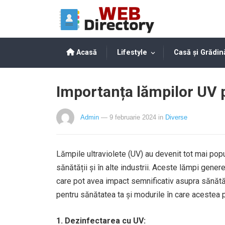
Acasă
Lifestyle
Casă și Grădin
Importanța lămpilor UV 
Admin
— 9 februarie 2024
in
Diverse
Lămpile ultraviolete (UV) au devenit tot mai popula
sănătății și în alte industrii. Aceste lămpi genere
care pot avea impact semnificativ asupra sănătăț
pentru sănătatea ta și modurile în care acestea po
1. Dezinfectarea cu UV: