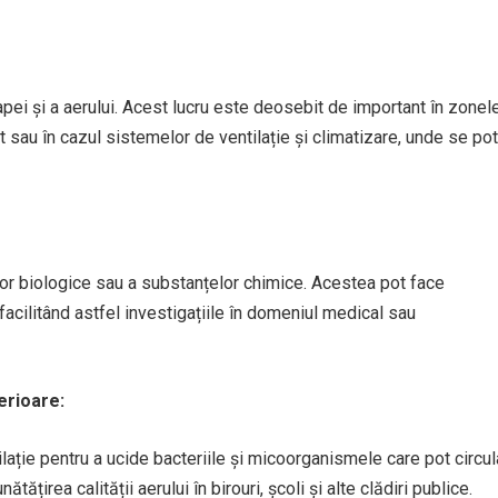
 apei și a aerului. Acest lucru este deosebit de important în zonel
t sau în cazul sistemelor de ventilație și climatizare, unde se pot
lor biologice sau a substanțelor chimice. Acestea pot face
facilitând astfel investigațiile în domeniul medical sau
terioare:
lație pentru a ucide bacteriile și micoorganismele care pot circul
ătățirea calității aerului în birouri, școli și alte clădiri publice.