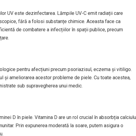
pilor UV este dezinfectarea. Lămpile UV-C emit radiații care
roscopice, fără a folosi substanțe chimice. Aceasta face ca
icientă de combatere a infecțiilor în spații publice, precum
țare.
logice pentru afecțiuni precum psoriazisul, eczema și vitiligo.
olul și ameliorarea acestor probleme de piele. Cu toate acestea,
inistrate sub supravegherea unui medic.
inei D în piele. Vitamina D are un rol crucial în absorbția calciulu
imunitar. Prin expunerea moderată la soare, putem asigura o
u.