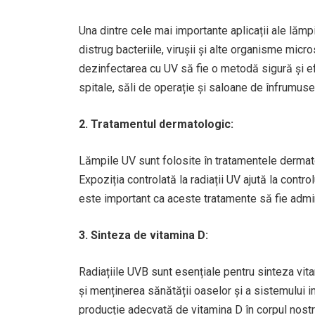
Una dintre cele mai importante aplicații ale lăm
distrug bacteriile, virușii și alte organisme mic
dezinfectarea cu UV să fie o metodă sigură și ef
spitale, săli de operație și saloane de înfrumuse
2. Tratamentul dermatologic:
Lămpile UV sunt folosite în tratamentele dermato
Expoziția controlată la radiații UV ajută la contr
este important ca aceste tratamente să fie adm
3. Sinteza de vitamina D:
Radiațiile UVB sunt esențiale pentru sinteza vitam
și menținerea sănătății oaselor și a sistemului 
producție adecvată de vitamina D în corpul nostr