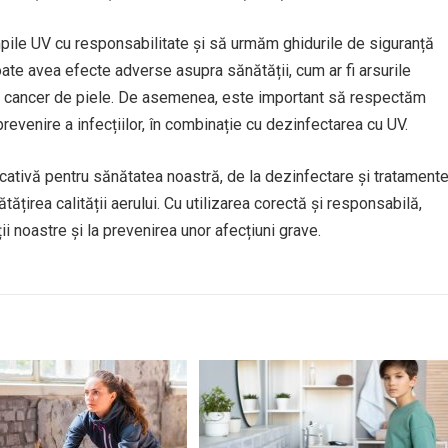
pile UV cu responsabilitate și să urmăm ghidurile de siguranță
ate avea efecte adverse asupra sănătății, cum ar fi arsurile
i de cancer de piele. De asemenea, este important să respectăm
revenire a infecțiilor, în combinație cu dezinfectarea cu UV.
cativă pentru sănătatea noastră, de la dezinfectare și tratament
țirea calității aerului. Cu utilizarea corectă și responsabilă,
i noastre și la prevenirea unor afecțiuni grave.