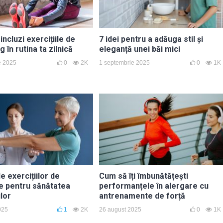
incluzi exercițiile de
7 idei pentru a adăuga stil și
g în rutina ta zilnică
eleganță unei băi mici
e 2025
0
2K
1 septembrie 2025
0
1K
le exercițiilor de
Cum să îți îmbunătățești
te pentru sănătatea
performanțele în alergare cu
ilor
antrenamente de forță
025
1
2K
26 august 2025
0
1K