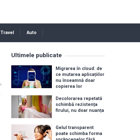
Travel
Auto
Ultimele publicate
Migrarea în cloud: de
ce mutarea aplicațiilor
nu înseamnă doar
s
copierea lor
Decolorarea repetată
schimbă rezistența
firului, nu doar nuanța
Gelul transparent
poate schimba forma
sprâncenelor fără