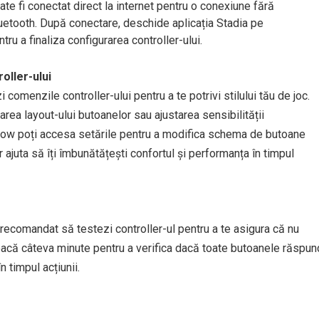
oate fi conectat direct la internet pentru o conexiune fără
 Bluetooth. După conectare, deschide aplicația Stadia pe
tru a finaliza configurarea controller-ului.
oller-ului
 comenzile controller-ului pentru a te potrivi stilului tău de joc.
ea layout-ului butoanelor sau ajustarea sensibilității
Now poți accesa setările pentru a modifica schema de butoane
r ajuta să îți îmbunătățești confortul și performanța în timpul
 recomandat să testezi controller-ul pentru a te asigura că nu
oacă câteva minute pentru a verifica dacă toate butoanele răspun
n timpul acțiunii.