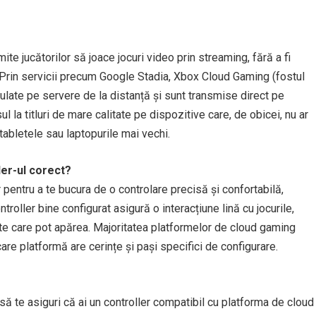
te jucătorilor să joace jocuri video prin streaming, fără a fi
Prin servicii precum Google Stadia, Xbox Cloud Gaming (fostul
late pe servere de la distanță și sunt transmise direct pe
l la titluri de mare calitate pe dispozitive care, de obicei, nu ar
tabletele sau laptopurile mai vechi.
ler-ul corect?
 pentru a te bucura de o controlare precisă și confortabilă,
troller bine configurat asigură o interacțiune lină cu jocurile,
te care pot apărea. Majoritatea platformelor de cloud gaming
care platformă are cerințe și pași specifici de configurare.
să te asiguri că ai un controller compatibil cu platforma de cloud