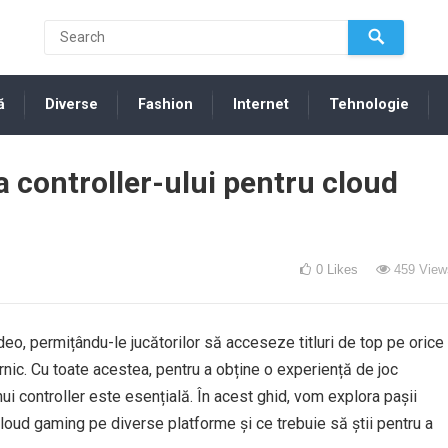
ă
Diverse
Fashion
Internet
Tehnologie
 controller-ului pentru cloud
0
Likes
459
View
ideo, permițându-le jucătorilor să acceseze titluri de top pe orice
rnic. Cu toate acestea, pentru a obține o experiență de joc
nui controller este esențială. În acest ghid, vom explora pașii
cloud gaming pe diverse platforme și ce trebuie să știi pentru a