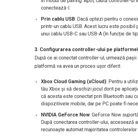
în modul de pairing. Apoi, caută controller-ul 
conectează-l.
Prin cablu USB
: Dacă optezi pentru o conexiu
printr-un cablu USB. Acest lucru este posibil 
unui cablu USB-C sau USB-A (în funcție de tipul
3. Configurarea controller-ului pe platform
După ce ai conectat controller-ul, urmează pașii
platformă va avea un proces ușor diferit:
Xbox Cloud Gaming (xCloud)
: Pentru a util
tău Xbox și să deschizi jocul dorit pe aplicaț
că acesta este conectat prin Bluetooth sau ca
dispozitivele mobile, dar pe PC poate fi nece
NVIDIA GeForce Now
: GeForce Now suportă 
După conectarea controller-ului, accesează a
recunoaște automat majoritatea controlerelor ș