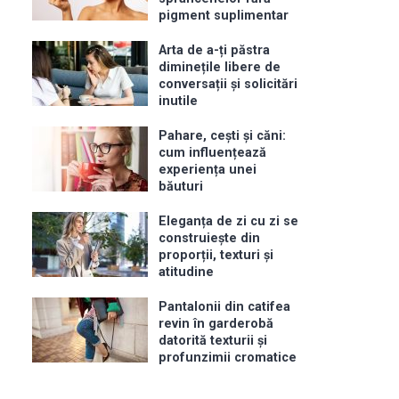
pigment suplimentar
Arta de a-ți păstra
diminețile libere de
conversații și solicitări
inutile
Pahare, cești și căni:
cum influențează
experiența unei
băuturi
Eleganța de zi cu zi se
construiește din
proporții, texturi și
atitudine
Pantalonii din catifea
revin în garderobă
datorită texturii și
profunzimii cromatice