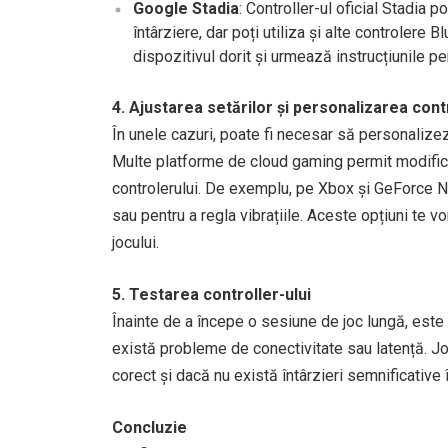
Google Stadia
: Controller-ul oficial Stadia p
întârziere, dar poți utiliza și alte controlere
dispozitivul dorit și urmează instrucțiunile pen
4. Ajustarea setărilor și personalizarea contr
În unele cazuri, poate fi necesar să personalizezi
Multe platforme de cloud gaming permit modificar
controlerului. De exemplu, pe Xbox și GeForce 
sau pentru a regla vibrațiile. Aceste opțiuni te vo
jocului.
5. Testarea controller-ului
Înainte de a începe o sesiune de joc lungă, este
există probleme de conectivitate sau latență. J
corect și dacă nu există întârzieri semnificative î
Concluzie