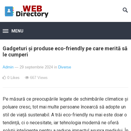
MENU
Gadgeturi și produse eco-friendly pe care merită să
le cumperi
Admin
— 29 septembrie 2024
in
Diverse
0
Likes
667
Views
Pe măsură ce preocupările legate de schimbările climatice și
poluare cresc, tot mai multe persoane încearcă să adopte un
stil de viață sustenabil. A trăi eco-friendly nu mai este doar o
tendință, ci o necesitate, iar tehnologia modernă ne oferă
soluții inteligente pentru a reduce impactul asupra mediului. În