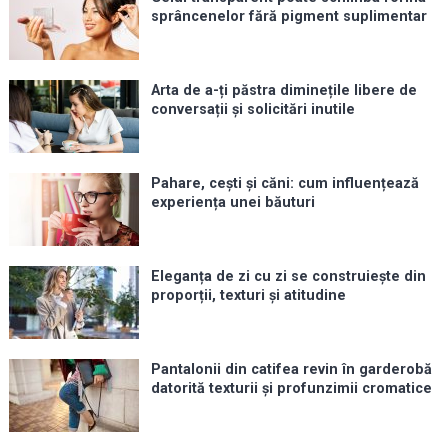
sprâncenelor fără pigment suplimentar
Arta de a-ți păstra diminețile libere de
conversații și solicitări inutile
Pahare, cești și căni: cum influențează
experiența unei băuturi
Eleganța de zi cu zi se construiește din
proporții, texturi și atitudine
Pantalonii din catifea revin în garderobă
datorită texturii și profunzimii cromatice