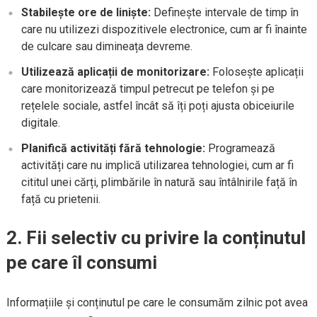
Stabilește ore de liniște:
Definește intervale de timp în
care nu utilizezi dispozitivele electronice, cum ar fi înainte
de culcare sau dimineața devreme.
Utilizează aplicații de monitorizare:
Folosește aplicații
care monitorizează timpul petrecut pe telefon și pe
rețelele sociale, astfel încât să îți poți ajusta obiceiurile
digitale.
Planifică activități fără tehnologie:
Programează
activități care nu implică utilizarea tehnologiei, cum ar fi
cititul unei cărți, plimbările în natură sau întâlnirile față în
față cu prietenii.
2. Fii selectiv cu privire la conținutul
pe care îl consumi
Informațiile și conținutul pe care le consumăm zilnic pot avea