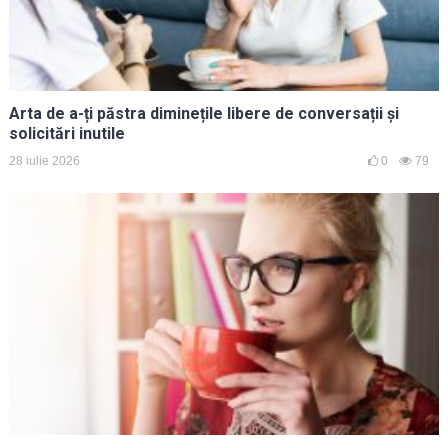
Arta de a-ți păstra diminețile libere de conversații și
solicitări inutile
28 iulie 2026
0
79