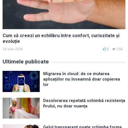
Cum să creezi un echilibru între confort, curiozitate și
evoluție
16 iulie 2026
1
158
Ultimele publicate
Migrarea în cloud: de ce mutarea
aplicațiilor nu înseamnă doar copierea
lor
Decolorarea repetată schimbă rezistența
firului, nu doar nuanța
Gelul transparent poate schimba forma