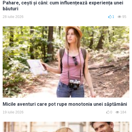
Pahare, cești și căni: cum influențează experiența unei
băuturi
28 iulie 2026
1
95
Micile aventuri care pot rupe monotonia unei săptămâni
19 iulie 2026
0
184