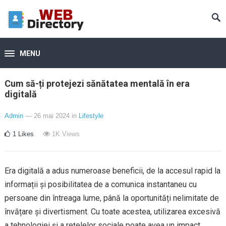
MENU
Cum să-ți protejezi sănătatea mentală în era
digitală
Admin
— 26 mai 2024
in
Lifestyle
1
Likes
1K
Views
Era digitală a adus numeroase beneficii, de la accesul rapid la
informații și posibilitatea de a comunica instantaneu cu
persoane din întreaga lume, până la oportunități nelimitate de
învățare și divertisment. Cu toate acestea, utilizarea excesivă
a tehnologiei și a rețelelor sociale poate avea un impact