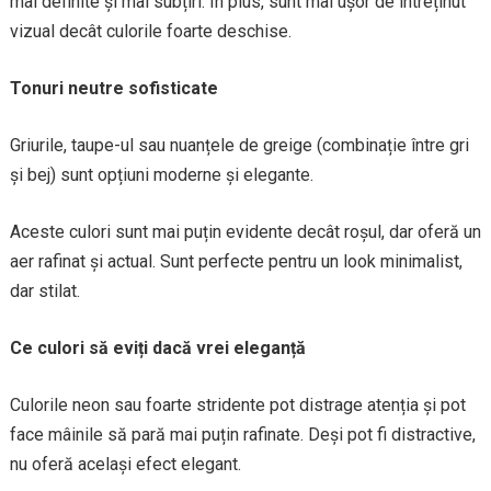
mai definite și mai subțiri. În plus, sunt mai ușor de întreținut
vizual decât culorile foarte deschise.
Tonuri neutre sofisticate
Griurile, taupe-ul sau nuanțele de greige (combinație între gri
și bej) sunt opțiuni moderne și elegante.
Aceste culori sunt mai puțin evidente decât roșul, dar oferă un
aer rafinat și actual. Sunt perfecte pentru un look minimalist,
dar stilat.
Ce culori să eviți dacă vrei eleganță
Culorile neon sau foarte stridente pot distrage atenția și pot
face mâinile să pară mai puțin rafinate. Deși pot fi distractive,
nu oferă același efect elegant.