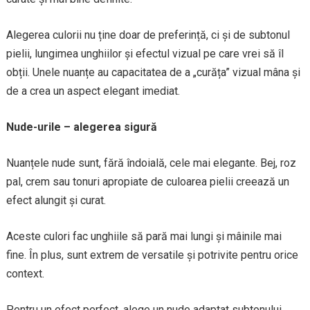
Alegerea culorii nu ține doar de preferință, ci și de subtonul
pielii, lungimea unghiilor și efectul vizual pe care vrei să îl
obții. Unele nuanțe au capacitatea de a „curăța” vizual mâna și
de a crea un aspect elegant imediat.
Nude-urile – alegerea sigură
Nuanțele nude sunt, fără îndoială, cele mai elegante. Bej, roz
pal, crem sau tonuri apropiate de culoarea pielii creează un
efect alungit și curat.
Aceste culori fac unghiile să pară mai lungi și mâinile mai
fine. În plus, sunt extrem de versatile și potrivite pentru orice
context.
Pentru un efect perfect, alege un nude adaptat subtonului