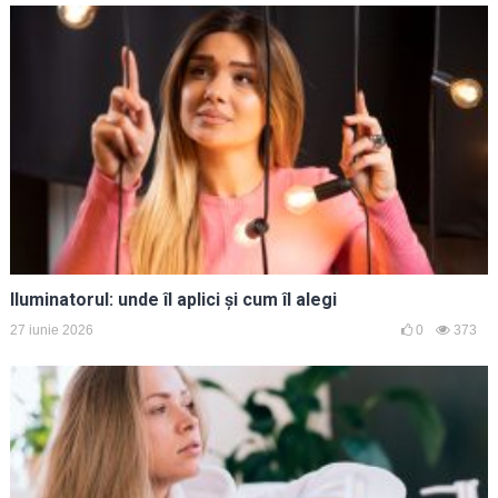
Iluminatorul: unde îl aplici și cum îl alegi
27 iunie 2026
0
373