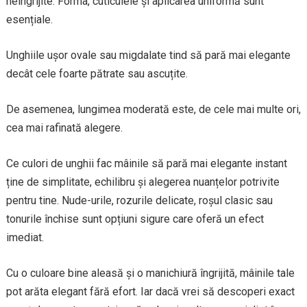
neîngrijite. Forma, cuticulele și aplicarea uniformă sunt
esențiale.
Unghiile ușor ovale sau migdalate tind să pară mai elegante
decât cele foarte pătrate sau ascuțite.
De asemenea, lungimea moderată este, de cele mai multe ori,
cea mai rafinată alegere.
Ce culori de unghii fac mâinile să pară mai elegante instant
ține de simplitate, echilibru și alegerea nuanțelor potrivite
pentru tine. Nude-urile, rozurile delicate, roșul clasic sau
tonurile închise sunt opțiuni sigure care oferă un efect
imediat.
Cu o culoare bine aleasă și o manichiură îngrijită, mâinile tale
pot arăta elegant fără efort. Iar dacă vrei să descoperi exact