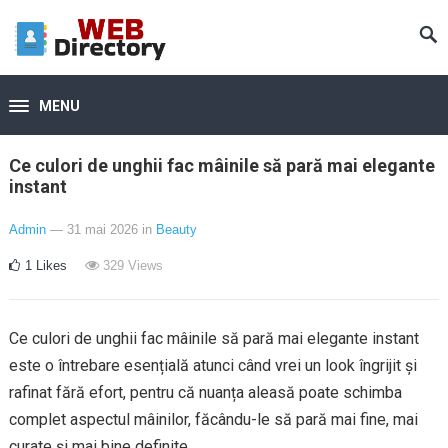
MENU
Ce culori de unghii fac mâinile să pară mai elegante
instant
Admin
— 31 mai 2026
in
Beauty
1
Likes
329
Views
Ce culori de unghii fac mâinile să pară mai elegante instant
este o întrebare esențială atunci când vrei un look îngrijit și
rafinat fără efort, pentru că nuanța aleasă poate schimba
complet aspectul mâinilor, făcându-le să pară mai fine, mai
curate și mai bine definite.