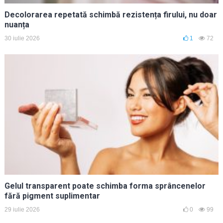
Decolorarea repetată schimbă rezistența firului, nu doar
nuanța
30 iulie 2026
1
72
Gelul transparent poate schimba forma sprâncenelor
fără pigment suplimentar
29 iulie 2026
0
99