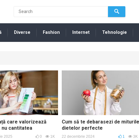
ă
Diverse
Fashion
Internet
Tehnologie
iață care valorizează
Cum să te debarasezi de mituril
, nu cantitatea
dietelor perfecte
ie 2025
0
1K
22 decembrie 2024
1
3K