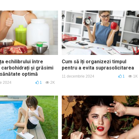
a echilibrului între
Cum să îți organizezi timpul
 carbohidrați și grăsimi
pentru a evita suprasolicitarea
 sănătate optimă
11 decembrie 2024
1
1K
e 2024
1
2K