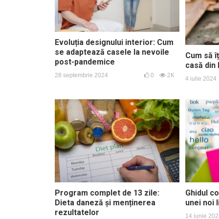
Evoluția designului interior: Cum
se adaptează casele la nevoile
Cum să îț
post-pandemice
casă din
28 septembrie 2024
0
2K
4 iulie 2024
Program complet de 13 zile:
Ghidul c
Dieta daneză și menținerea
unei noi 
rezultatelor
14 iunie 20