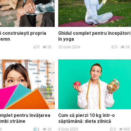
i construiești propria
Ghidul complet pentru începători
 lemn
în yoga
0
2K
16 iunie 2024
0
1K
omplet pentru învățarea
Cum să pierzi 10 kg într-o
limbi străine
săptămână: dieta zilnică
24
1
1K
9 iunie 2024
0
869