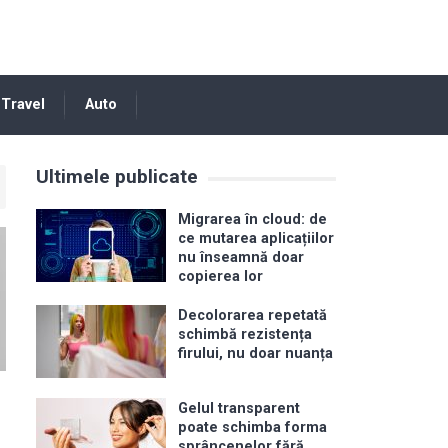
Travel
Auto
Ultimele publicate
Migrarea în cloud: de
ce mutarea aplicațiilor
nu înseamnă doar
copierea lor
Decolorarea repetată
schimbă rezistența
firului, nu doar nuanța
e
Gelul transparent
poate schimba forma
sprâncenelor fără