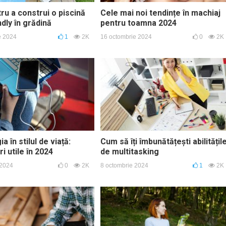
ru a construi o piscină
Cele mai noi tendințe în machiaj
dly în grădină
pentru toamna 2024
e 2024
1
2K
16 octombrie 2024
0
2K
a în stilul de viață:
Cum să îți îmbunătățești abilitățil
i utile în 2024
de multitasking
 2024
0
2K
8 octombrie 2024
1
2K