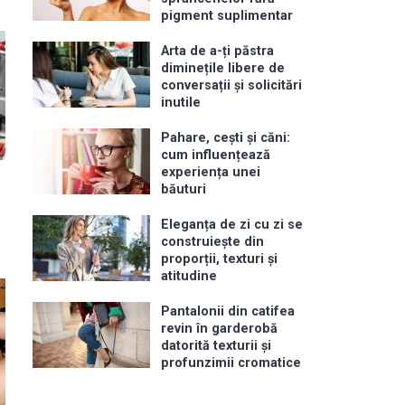
pigment suplimentar
Arta de a-ți păstra
diminețile libere de
conversații și solicitări
inutile
Pahare, cești și căni:
cum influențează
experiența unei
băuturi
Eleganța de zi cu zi se
construiește din
proporții, texturi și
atitudine
Pantalonii din catifea
revin în garderobă
datorită texturii și
profunzimii cromatice