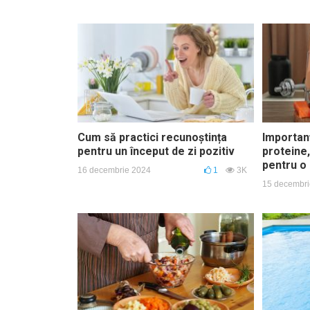
Cum să practici recunoștința
Importanț
pentru un început de zi pozitiv
proteine,
pentru o
16 decembrie 2024
1
3K
15 decembri