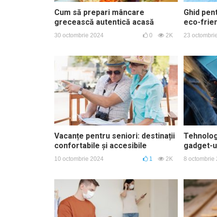
Cum să prepari mâncare
Ghid pent
grecească autentică acasă
eco-frien
30 octombrie 2024
0
2K
23 octombri
Vacanțe pentru seniori: destinații
Tehnologi
confortabile și accesibile
gadget-ur
10 octombrie 2024
1
2K
8 octombrie