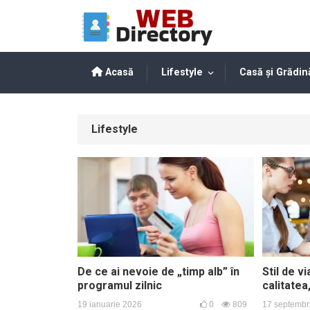
Acasă
Lifestyle
Casă și Grădin
Lifestyle
De ce ai nevoie de „timp alb” în
Stil de v
programul zilnic
calitatea
19 ianuarie 2026
0
809
17 septembr