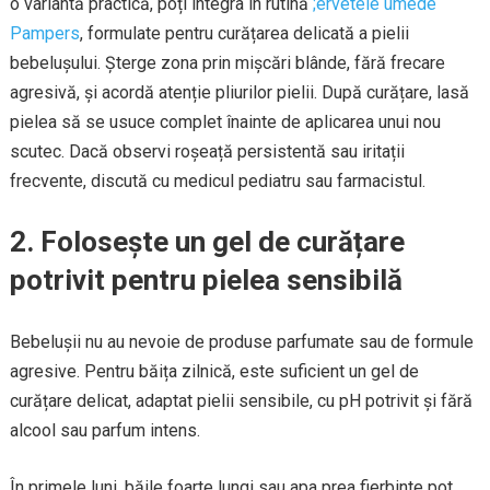
o variantă practică, poți integra în rutină
;ervetele umede
Pampers
, formulate pentru curățarea delicată a pielii
bebelușului. Șterge zona prin mișcări blânde, fără frecare
agresivă, și acordă atenție pliurilor pielii. După curățare, lasă
pielea să se usuce complet înainte de aplicarea unui nou
scutec. Dacă observi roșeață persistentă sau iritații
frecvente, discută cu medicul pediatru sau farmacistul.
2. Folosește un gel de curățare
potrivit pentru pielea sensibilă
Bebelușii nu au nevoie de produse parfumate sau de formule
agresive. Pentru băița zilnică, este suficient un gel de
curățare delicat, adaptat pielii sensibile, cu pH potrivit și fără
alcool sau parfum intens.
În primele luni, băile foarte lungi sau apa prea fierbinte pot