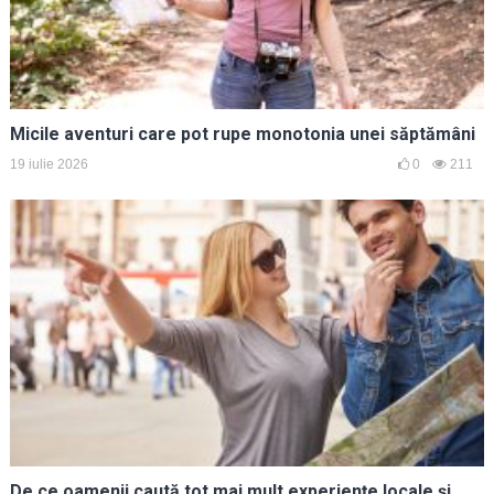
Micile aventuri care pot rupe monotonia unei săptămâni
19 iulie 2026
0
211
De ce oamenii caută tot mai mult experiențe locale și