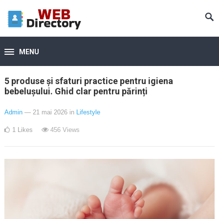
MENU
5 produse și sfaturi practice pentru igiena
bebelușului. Ghid clar pentru părinți
Admin
— 21 mai 2026
in
Lifestyle
1
Likes
456
Views