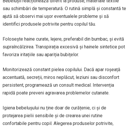
Bebelușii reacționează diferit la produse, materiale textile
sau schimbări de temperatură. O rutină simplă și constantă te
ajută să observi mai ușor eventualele probleme și să
identifici produsele potrivite pentru copilul tău.
Folosește haine curate, lejere, preferabil din bumbac, și evită
supraîncălzirea. Transpirația excesivă și hainele sintetice pot
favoriza iritațiile sau apariția bubițelor.
Monitorizează constant pielea copilului. Dacă apar roșeață
accentuată, secreții, miros neplăcut, leziuni sau disconfort
persistent, programează un consult medical. Intervenția
rapidă poate preveni agravarea problemelor cutanate.
Igiena bebelușului nu ține doar de curățenie, ci și de
protejarea pielii sensibile și de crearea unei rutine
confortabile pentru copil. Alegerea produselor potrivite,