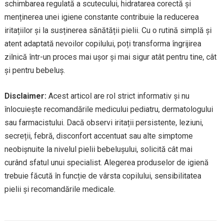
schimbarea regulată a scutecului, hidratarea corectă și
menținerea unei igiene constante contribuie la reducerea
iritațiilor și la susținerea sănătății pielii. Cu o rutină simplă și
atent adaptată nevoilor copilului, poți transforma îngrijirea
zilnică într-un proces mai ușor și mai sigur atât pentru tine, cât
și pentru bebeluș.
Disclaimer:
Acest articol are rol strict informativ și nu
înlocuiește recomandările medicului pediatru, dermatologului
sau farmacistului. Dacă observi iritații persistente, leziuni,
secreții, febră, disconfort accentuat sau alte simptome
neobișnuite la nivelul pielii bebelușului, solicită cât mai
curând sfatul unui specialist. Alegerea produselor de igienă
trebuie făcută în funcție de vârsta copilului, sensibilitatea
pielii și recomandările medicale.