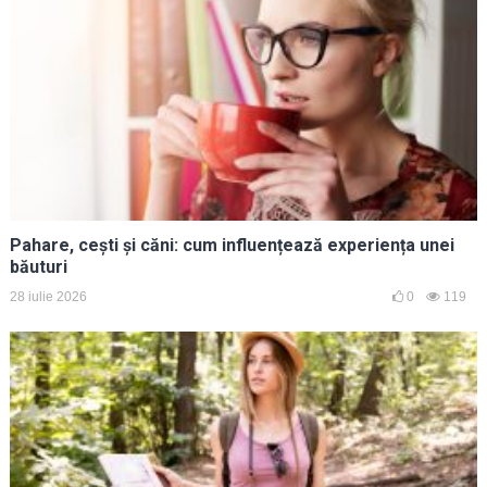
Pahare, cești și căni: cum influențează experiența unei
băuturi
28 iulie 2026
0
119