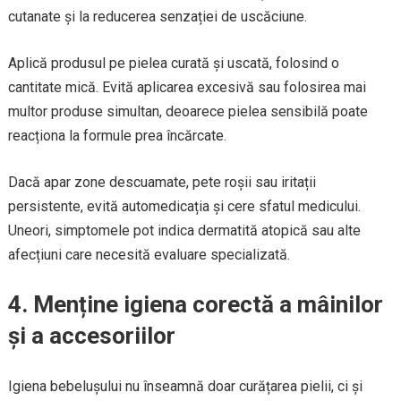
cutanate și la reducerea senzației de uscăciune.
Aplică produsul pe pielea curată și uscată, folosind o
cantitate mică. Evită aplicarea excesivă sau folosirea mai
multor produse simultan, deoarece pielea sensibilă poate
reacționa la formule prea încărcate.
Dacă apar zone descuamate, pete roșii sau iritații
persistente, evită automedicația și cere sfatul medicului.
Uneori, simptomele pot indica dermatită atopică sau alte
afecțiuni care necesită evaluare specializată.
4. Menține igiena corectă a mâinilor
și a accesoriilor
Igiena bebelușului nu înseamnă doar curățarea pielii, ci și