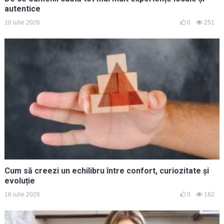
autentice
18 iulie 2026
0
251
Cum să creezi un echilibru între confort, curiozitate și
evoluție
16 iulie 2026
0
182