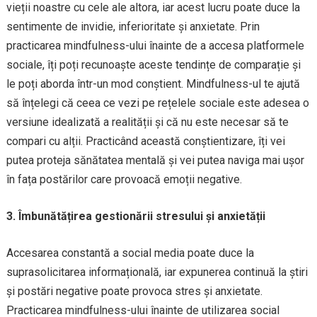
vieții noastre cu cele ale altora, iar acest lucru poate duce la
sentimente de invidie, inferioritate și anxietate. Prin
practicarea mindfulness-ului înainte de a accesa platformele
sociale, îți poți recunoaște aceste tendințe de comparație și
le poți aborda într-un mod conștient. Mindfulness-ul te ajută
să înțelegi că ceea ce vezi pe rețelele sociale este adesea o
versiune idealizată a realității și că nu este necesar să te
compari cu alții. Practicând această conștientizare, îți vei
putea proteja sănătatea mentală și vei putea naviga mai ușor
în fața postărilor care provoacă emoții negative.
3. Îmbunătățirea gestionării stresului și anxietății
Accesarea constantă a social media poate duce la
suprasolicitarea informațională, iar expunerea continuă la știri
și postări negative poate provoca stres și anxietate.
Practicarea mindfulness-ului înainte de utilizarea social