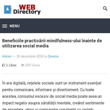
MENU
Beneficiile practicării mindfulness-ului înainte de
utilizarea social media
Admin
— 30 decembrie 2024
in
Diverse
1
Likes
649
Views
În era digitală, rețelele sociale sunt un instrument esențial
pentru comunicare, informare și divertisment. Cu toate
acestea, consumul excesiv de social media poate avea un
impact negativ asupra sănătății mentale, creând sentimente
de anxietate, stres și comparație constantă cu ceilalți.