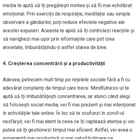
media te ajută să îți pregătești mintea și să fii mai echilibrat
emoțional. Prin exerciții de respirație, meditație sau simpla
observare a gândurilor, poți reduce efectele negative ale
acestei expuneri. Aceasta te ajută să îți controlezi reacțiile și
să navighezi mai ușor prin informațiile care pot crea
anxietate, îmbunătățindu-ți astfel starea de bine.
4. Creșterea concentrării și a productivității
Adesea, petrecem mult timp pe rețelele sociale fără a fi cu
adevărat conștienți de timpul care trece. Mindfulness-ul te
ajută să îți îmbunătățești concentrarea, iar atunci când alegi
să folosești social media, vei fi mai prezent și mai intenționat
în activitățile tale online. În loc să te scufunzi în scroll-ul
nesfârșit, vei fi mai atent la ceea ce îți captează atenția și vei
putea să îți gestionezi timpul mai eficient. Astfel, vei avea o
experiență mai productivă și mai satisfăcătoare pe