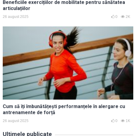
Beneficiile exercițiilor de mobilitate pentru sănătatea
articulațiilor
26 august 2025
0
2K
Cum să îți îmbunătățești performanțele în alergare cu
antrenamente de forță
26 august 2025
0
1K
Ultimele publicate