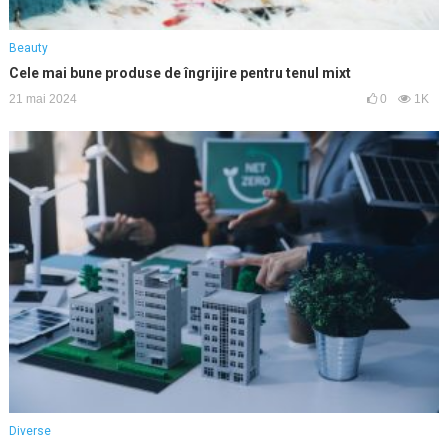
Beauty
Cele mai bune produse de îngrijire pentru tenul mixt
21 mai 2024
0
1K
Diverse