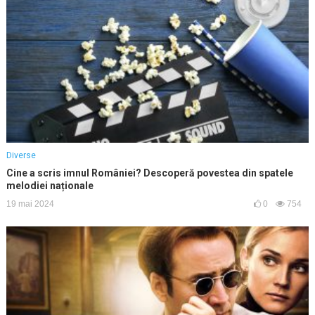
Diverse
Cine a scris imnul României? Descoperă povestea din spatele
melodiei naționale
19 mai 2024
0
754