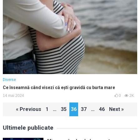
Diverse
Ce înseamnă când visezi că ești gravidă cu burta mare
14 mai 2024
0
2K
Paginație
« Previous
1
…
35
36
37
…
46
Next »
articole
Ultimele publicate