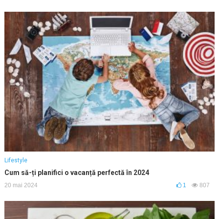
Lifestyle
Cum să-ți planifici o vacanță perfectă în 2024
20 mai 2024
1
807