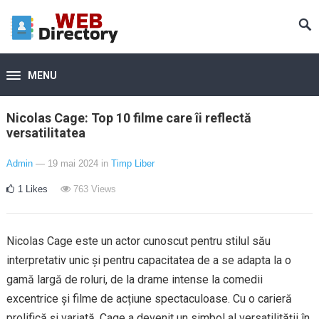
MENU
Nicolas Cage: Top 10 filme care îi reflectă
versatilitatea
Admin
— 19 mai 2024
in
Timp Liber
1
Likes
763
Views
Nicolas Cage este un actor cunoscut pentru stilul său
interpretativ unic și pentru capacitatea de a se adapta la o
gamă largă de roluri, de la drame intense la comedii
excentrice și filme de acțiune spectaculoase. Cu o carieră
prolifică și variată, Cage a devenit un simbol al versatilității în