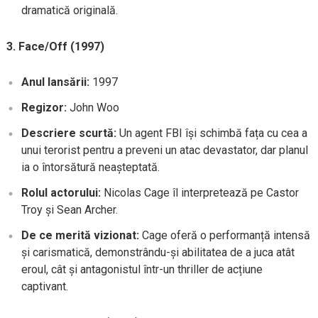
dramatică originală.
3. Face/Off (1997)
Anul lansării:
1997
Regizor:
John Woo
Descriere scurtă:
Un agent FBI își schimbă fața cu cea a
unui terorist pentru a preveni un atac devastator, dar planul
ia o întorsătură neașteptată.
Rolul actorului:
Nicolas Cage îl interpretează pe Castor
Troy și Sean Archer.
De ce merită vizionat:
Cage oferă o performanță intensă
și carismatică, demonstrându-și abilitatea de a juca atât
eroul, cât și antagonistul într-un thriller de acțiune
captivant.