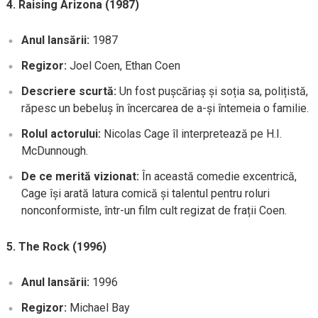
4. Raising Arizona (1987)
Anul lansării:
1987
Regizor:
Joel Coen, Ethan Coen
Descriere scurtă:
Un fost pușcăriaș și soția sa, polițistă,
răpesc un bebeluș în încercarea de a-și întemeia o familie.
Rolul actorului:
Nicolas Cage îl interpretează pe H.I.
McDunnough.
De ce merită vizionat:
În această comedie excentrică,
Cage își arată latura comică și talentul pentru roluri
nonconformiste, într-un film cult regizat de frații Coen.
5. The Rock (1996)
Anul lansării:
1996
Regizor:
Michael Bay