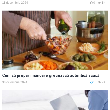
11 decembrie 2024
0
1K
Cum să prepari mâncare grecească autentică acasă
30 octombrie 2024
1
2K