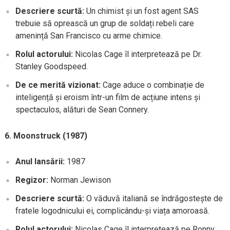
Descriere scurtă:
Un chimist și un fost agent SAS
trebuie să oprească un grup de soldați rebeli care
amenință San Francisco cu arme chimice.
Rolul actorului:
Nicolas Cage îl interpretează pe Dr.
Stanley Goodspeed.
De ce merită vizionat:
Cage aduce o combinație de
inteligență și eroism într-un film de acțiune intens și
spectaculos, alături de Sean Connery.
6. Moonstruck (1987)
Anul lansării:
1987
Regizor:
Norman Jewison
Descriere scurtă:
O văduvă italiană se îndrăgostește de
fratele logodnicului ei, complicându-și viața amoroasă.
Rolul actorului:
Nicolas Cage îl interpretează pe Ronny