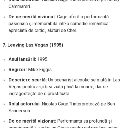
Cammareri.
De ce merită vizionat:
Cage oferă o performanță
pasională și memorabilă într-o comedie romantică
apreciată de critici, alături de Cher.
7. Leaving Las Vegas (1995)
Anul lansării:
1995
Regizor:
Mike Figgis
Descriere scurtă:
Un scenarist alcoolic se mută în Las
Vegas pentru a-și bea viața până la moarte, dar se
îndrăgostește de o prostituată.
Rolul actorului:
Nicolas Cage îl interpretează pe Ben
Sanderson.
De ce merită vizionat:
Performanța sa profundă și
emoționantă i-a adus un Oscar pentru cel mai bun actor,