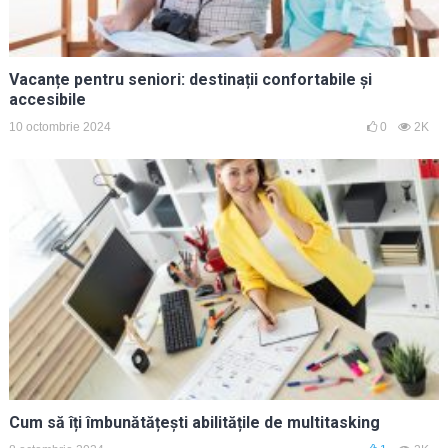
Vacanțe pentru seniori: destinații confortabile și
accesibile
10 octombrie 2024
0
2K
Cum să îți îmbunătățești abilitățile de multitasking