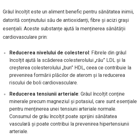
Grâul încolțit este un aliment benefic pentru sănătatea inimii,
datorită conținutului său de antioxidanți, fibre și acizi grași
esențiali. Aceste substanțe ajută la menținerea sănătății
cardiovasculare prin:
Reducerea nivelului de colesterol
: Fibrele din grâul
încolțit ajută la scăderea colesterolului „rău” LDL și la
creșterea colesterolului „bun” HDL, ceea ce contribuie la
prevenirea formării plăcilor de aterom și la reducerea
riscului de boli cardiovasculare.
Reducerea tensiunii arteriale
: Grâul încolțit conține
minerale precum magneziul și potasiul, care sunt esențiale
pentru menținerea unei tensiuni arteriale normale.
Consumul de grâu încolțit poate sprijini sănătatea
vasculară și poate contribui la prevenirea hipertensiunii
arteriale.