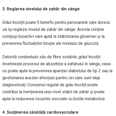
3. Reglarea nivelului de zahăr din sânge
Grâul încolțit poate fi benefic pentru persoanele care doresc
să își regleze nivelul de zahăr din sânge. Acesta conține
compuși bioactivi care ajută la stabilizarea glicemiei și la
prevenirea fluctuațiilor bruște ale nivelului de glucoză.
Datorită conținutului său de fibre solubile, grâul încolțit
încetinește procesul de absorbție a zahărului în sânge, ceea
ce poate ajuta la prevenirea apariției diabetului de tip 2 sau la
gestionarea acestei afecțiuni pentru cei care sunt deja
diagnosticați. Consumul regulat de grâu încolțit poate
contribui la menținerea unui nivel stabil de zahăr și poate
ajuta la reducerea riscurilor asociate cu bolile metabolice.
4. Susținerea sănătății cardiovasculare