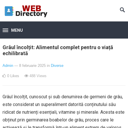
MENU
Grâul încolțit: Alimentul complet pentru o viață
echilibrată
Admin
— 8 februarie 2025
in
Diverse
0
Likes
488
Views
Grâul încolțit, cunoscut și sub denumirea de germeni de grâu,
este considerat un superaliment datorită conținutului său
ridicat de nutrienți esențiali, vitamine și minerale. Acesta este
obținut prin germinarea boabelor de grâu, proces care le
activează și le transformă într-un aliment extrem de valoros