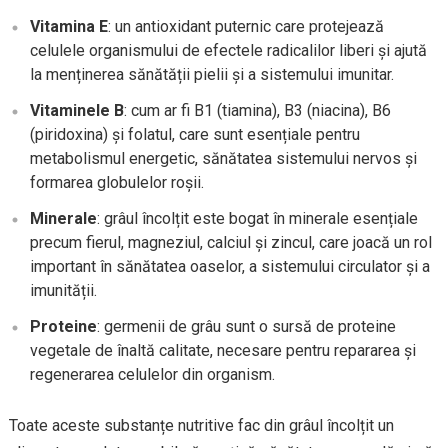
Vitamina E
: un antioxidant puternic care protejează
celulele organismului de efectele radicalilor liberi și ajută
la menținerea sănătății pielii și a sistemului imunitar.
Vitaminele B
: cum ar fi B1 (tiamina), B3 (niacina), B6
(piridoxina) și folatul, care sunt esențiale pentru
metabolismul energetic, sănătatea sistemului nervos și
formarea globulelor roșii.
Minerale
: grâul încolțit este bogat în minerale esențiale
precum fierul, magneziul, calciul și zincul, care joacă un rol
important în sănătatea oaselor, a sistemului circulator și a
imunității.
Proteine
: germenii de grâu sunt o sursă de proteine
vegetale de înaltă calitate, necesare pentru repararea și
regenerarea celulelor din organism.
Toate aceste substanțe nutritive fac din grâul încolțit un