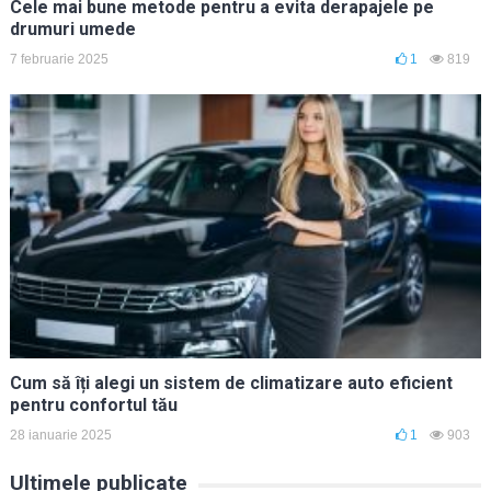
Cele mai bune metode pentru a evita derapajele pe
drumuri umede
7 februarie 2025
1
819
Cum să îți alegi un sistem de climatizare auto eficient
pentru confortul tău
28 ianuarie 2025
1
903
Ultimele publicate