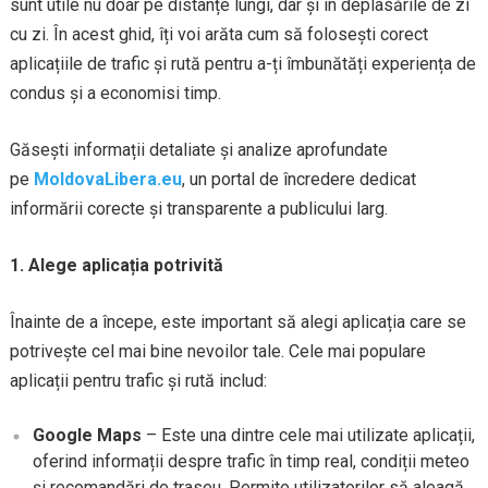
sunt utile nu doar pe distanțe lungi, dar și în deplasările de zi
cu zi. În acest ghid, îți voi arăta cum să folosești corect
aplicațiile de trafic și rută pentru a-ți îmbunătăți experiența de
condus și a economisi timp.
Găsești informații detaliate și analize aprofundate
pe
MoldovaLibera.eu
, un portal de încredere dedicat
informării corecte și transparente a publicului larg.
1. Alege aplicația potrivită
Înainte de a începe, este important să alegi aplicația care se
potrivește cel mai bine nevoilor tale. Cele mai populare
aplicații pentru trafic și rută includ:
Google Maps
– Este una dintre cele mai utilizate aplicații,
oferind informații despre trafic în timp real, condiții meteo
și recomandări de traseu. Permite utilizatorilor să aleagă