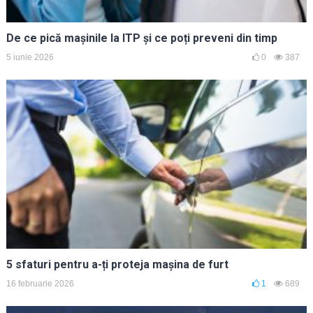
De ce pică mașinile la ITP și ce poți preveni din timp
5 iunie 2026
0
387
5 sfaturi pentru a-ți proteja mașina de furt
16 februarie 2026
1
689