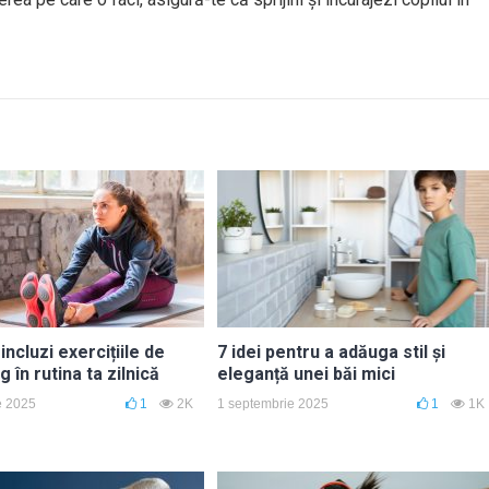
incluzi exercițiile de
7 idei pentru a adăuga stil și
g în rutina ta zilnică
eleganță unei băi mici
e 2025
1
2K
1 septembrie 2025
1
1K