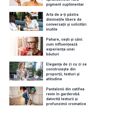
pigment suplimentar
Arta de a-ți păstra
diminețile libere de
conversații și solicitări
inutile
Pahare, cești și căni:
cum influențează
experiența unei
băuturi
Eleganța de zi cu zi se
construiește din
proporții, texturi și
atitudine
Pantalonii din catifea
revin în garderobă
datorită texturii și
profunzimii cromatice