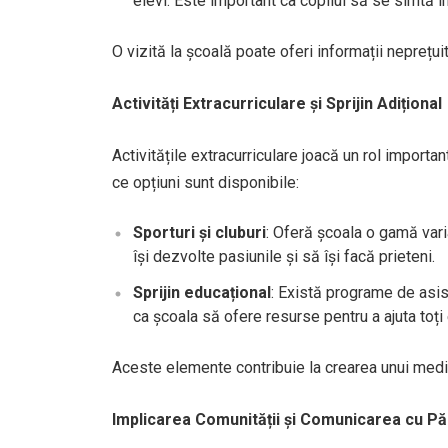
elevi. Este important ca copilul să se simtă î
O vizită la școală poate oferi informații neprețui
Activități Extracurriculare și Sprijin Adițional
Activitățile extracurriculare joacă un rol important
ce opțiuni sunt disponibile:
Sporturi și cluburi
: Oferă școala o gamă varia
își dezvolte pasiunile și să își facă prieteni.
Sprijin educațional
: Există programe de asist
ca școala să ofere resurse pentru a ajuta toți
Aceste elemente contribuie la crearea unui mediu
Implicarea Comunității și Comunicarea cu Păr