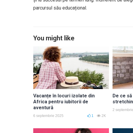
parcursul său educațional.
You might like
Vacanțe în locuri izolate din
De ce să 
Africa pentru iubitorii de
stretchin
aventură
2 septembri
6 septembrie 2025
1
2K