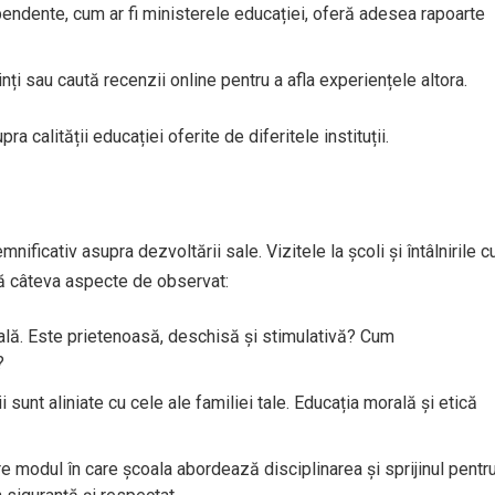
ependente, cum ar fi ministerele educației, oferă adesea rapoarte
rinți sau caută recenzii online pentru a afla experiențele altora.
ra calității educației oferite de diferitele instituții.
nificativ asupra dezvoltării sale. Vizitele la școli și întâlnirile c
tă câteva aspecte de observat:
lă. Este prietenoasă, deschisă și stimulativă? Cum
?
ii sunt aliniate cu cele ale familiei tale. Educația morală și etică
e modul în care școala abordează disciplinarea și sprijinul pentr