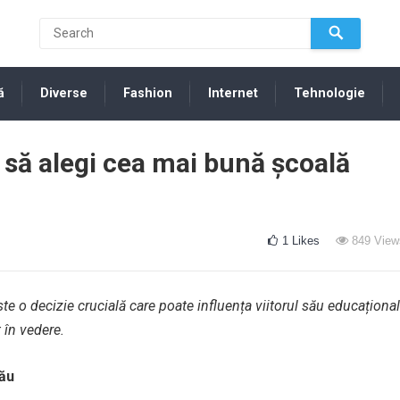
ă
Diverse
Fashion
Internet
Tehnologie
 să alegi cea mai bună școală
1
Likes
849
View
te o decizie crucială care poate influența viitorul său educațional
 în vedere.
Tău