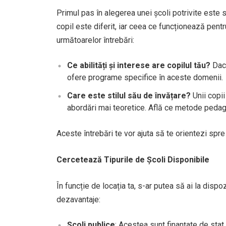
Primul pas în alegerea unei școli potrivite este să
copil este diferit, iar ceea ce funcționează pentr
următoarelor întrebări:
Ce abilități și interese are copilul tău?
Dacă
ofere programe specifice în aceste domenii.
Care este stilul său de învățare?
Unii copii
abordări mai teoretice. Află ce metode pedagog
Aceste întrebări te vor ajuta să te orientezi spre
Cercetează Tipurile de Școli Disponibile
În funcție de locația ta, s-ar putea să ai la dispoz
dezavantaje:
Școli publice
: Acestea sunt finanțate de stat