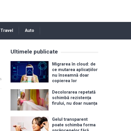
Travel
Auto
Ultimele publicate
Migrarea în cloud: de
ce mutarea aplicațiilor
nu înseamnă doar
s
copierea lor
Decolorarea repetată
schimbă rezistența
firului, nu doar nuanța
Gelul transparent
poate schimba forma
sprâncenelor fără