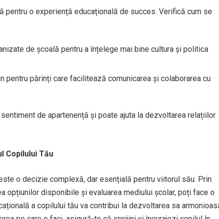
lă pentru o experiență educațională de succes. Verifică cum se
rganizate de școală pentru a înțelege mai bine cultura și politica
jin pentru părinți care facilitează comunicarea și colaborarea cu
sentiment de apartenență și poate ajuta la dezvoltarea relațiilor
l Copilului Tău
este o decizie complexă, dar esențială pentru viitorul său. Prin
a opțiunilor disponibile și evaluarea mediului școlar, poți face o
cațională a copilului tău va contribui la dezvoltarea sa armonioas
ea pe care o faci, asigură-te că sprijini și încurajezi copilul în