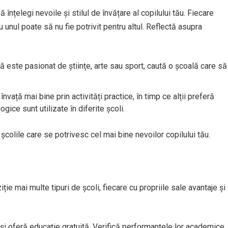
 înțelegi nevoile și stilul de învățare al copilului tău. Fiecare
u unul poate să nu fie potrivit pentru altul. Reflectă asupra
 este pasionat de științe, arte sau sport, caută o școală care să
 învață mai bine prin activități practice, în timp ce alții preferă
ice sunt utilizate în diferite școli.
 școlile care se potrivesc cel mai bine nevoilor copilului tău.
iție mai multe tipuri de școli, fiecare cu propriile sale avantaje și
 și oferă educație gratuită. Verifică performanțele lor academice,