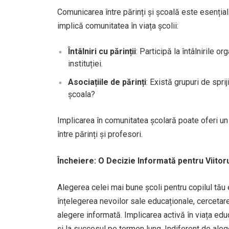
Comunicarea între părinți și școală este esenția
implică comunitatea în viața școlii:
Întâlniri cu părinții
: Participă la întâlnirile o
instituției.
Asociațiile de părinți
: Există grupuri de spri
școala?
Implicarea în comunitatea școlară poate oferi un 
între părinți și profesori.
Încheiere: O Decizie Informată pentru Viitoru
Alegerea celei mai bune școli pentru copilul tău 
înțelegerea nevoilor sale educaționale, cercetare
alegere informată. Implicarea activă în viața edu
și la succesul pe termen lung. Indiferent de aleger