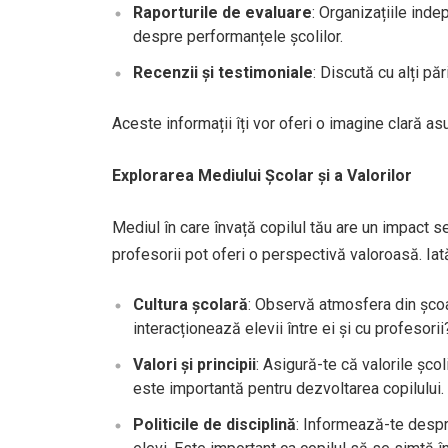
Raporturile de evaluare
: Organizațiile ind
despre performanțele școlilor.
Recenzii și testimoniale
: Discută cu alți pă
Aceste informații îți vor oferi o imagine clară asup
Explorarea Mediului Școlar și a Valorilor
Mediul în care învață copilul tău are un impact sem
profesorii pot oferi o perspectivă valoroasă. Ia
Cultura școlară
: Observă atmosfera din școa
interacționează elevii între ei și cu profesorii
Valori și principii
: Asigură-te că valorile școl
este importantă pentru dezvoltarea copilului.
Politicile de disciplină
: Informează-te despr