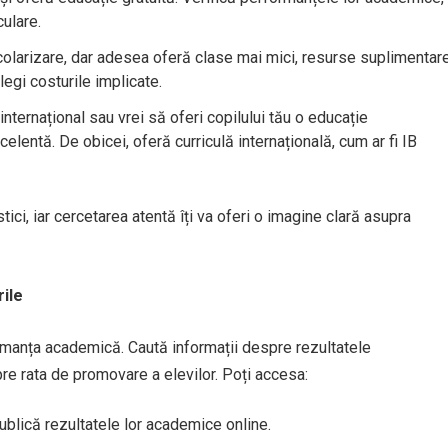
culare.
colarizare, dar adesea oferă clase mai mici, resurse suplimentar
egi costurile implicate.
 internațional sau vrei să oferi copilului tău o educație
celentă. De obicei, oferă curriculă internațională, cum ar fi IB
tici, iar cercetarea atentă îți va oferi o imagine clară asupra
ile
rmanța academică. Caută informații despre rezultatele
e rata de promovare a elevilor. Poți accesa:
publică rezultatele lor academice online.