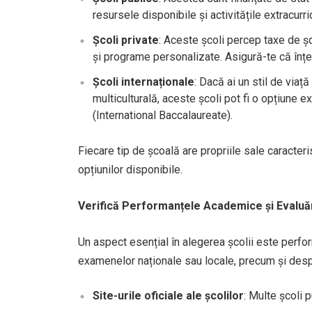
resursele disponibile și activitățile extracurri
Școli private
: Aceste școli percep taxe de ș
și programe personalizate. Asigură-te că înțel
Școli internaționale
: Dacă ai un stil de viață
multiculturală, aceste școli pot fi o opțiune ex
(International Baccalaureate).
Fiecare tip de școală are propriile sale caracteris
opțiunilor disponibile.
Verifică Performanțele Academice și Evaluăr
Un aspect esențial în alegerea școlii este perfo
examenelor naționale sau locale, precum și despr
Site-urile oficiale ale școlilor
: Multe școli 