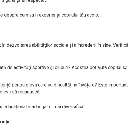
n siguranță și respectat.
te despre cum va fi experiența copilului tău acolo.
 în dezvoltarea abilităților sociale și a încrederii în sine. Verifică
tă de activități sportive și cluburi? Acestea pot ajuta copilul să
ență pentru elevii care au dificultăți în învățare? Este important
 elevii să reușească.
 educațional mai bogat și mai diversificat.
inții