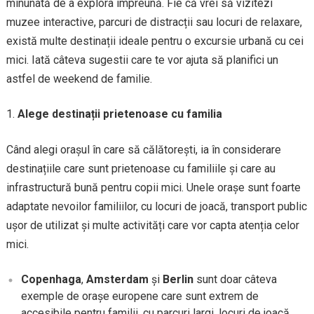
minunată de a explora împreună. Fie că vrei să vizitezi
muzee interactive, parcuri de distracții sau locuri de relaxare,
există multe destinații ideale pentru o excursie urbană cu cei
mici. Iată câteva sugestii care te vor ajuta să planifici un
astfel de weekend de familie.
Alege destinații prietenoase cu familia
Când alegi orașul în care să călătorești, ia în considerare
destinațiile care sunt prietenoase cu familiile și care au
infrastructură bună pentru copii mici. Unele orașe sunt foarte
adaptate nevoilor familiilor, cu locuri de joacă, transport public
ușor de utilizat și multe activități care vor capta atenția celor
mici.
Copenhaga
,
Amsterdam
și
Berlin
sunt doar câteva
exemple de orașe europene care sunt extrem de
accesibile pentru familii, cu parcuri largi, locuri de joacă