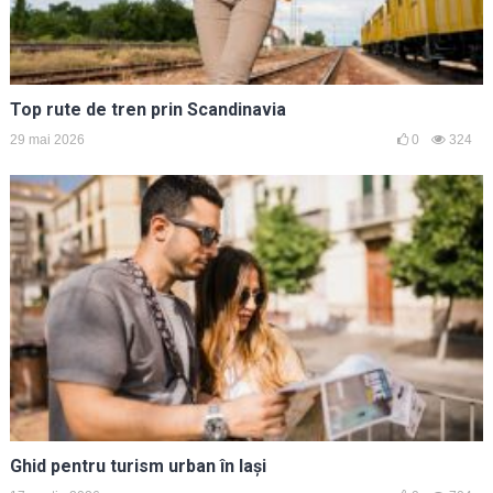
Top rute de tren prin Scandinavia
29 mai 2026
0
324
Ghid pentru turism urban în Iași