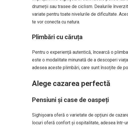
drumeții sau trasee de ciclism. Dealurile înverzit
variate pentru toate nivelurile de dificultate. Aces
te vor conecta cu natura.
Plimbări cu căruța
Pentru o experiență autentică, încearcă o plimbar
este o modalitate minunată de a descoperi viața r
adesea aceste plimbări, care sunt însoțite de po
Alege cazarea perfectă
Pensiuni și case de oaspeți
Sighișoara oferă o varietate de opțiuni de cazare
locuri oferă confort și ospitalitate, adesea într-u