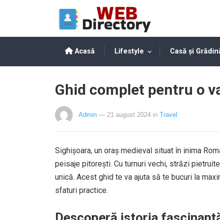
Acasă
Lifestyle
Casă și Grădin
Ghid complet pentru o v
Admin
— 21 august 2024
in
Travel
Sighișoara, un oraș medieval situat în inima Român
peisaje pitorești. Cu turnuri vechi, străzi pietrui
unică. Acest ghid te va ajuta să te bucuri la maxi
sfaturi practice.
Descoperă istoria fascinantă