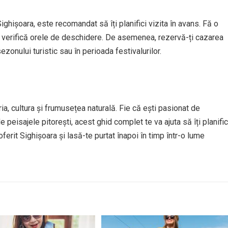
ghișoara, este recomandat să îți planifici vizita în avans. Fă o
i și verifică orele de deschidere. De asemenea, rezervă-ți cazarea
ezonului turistic sau în perioada festivalurilor.
ia, cultura și frumusețea naturală. Fie că ești pasionat de
peisajele pitorești, acest ghid complet te va ajuta să îți planific
ferit Sighișoara și lasă-te purtat înapoi în timp într-o lume