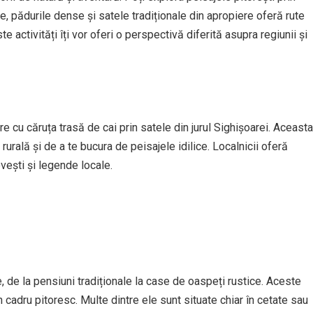
e, pădurile dense și satele tradiționale din apropiere oferă rute
te activități îți vor oferi o perspectivă diferită asupra regiunii și
e cu căruța trasă de cai prin satele din jurul Sighișoarei. Aceasta
urală și de a te bucura de peisajele idilice. Localnicii oferă
vești și legende locale.
, de la pensiuni tradiționale la case de oaspeți rustice. Aceste
n cadru pitoresc. Multe dintre ele sunt situate chiar în cetate sau