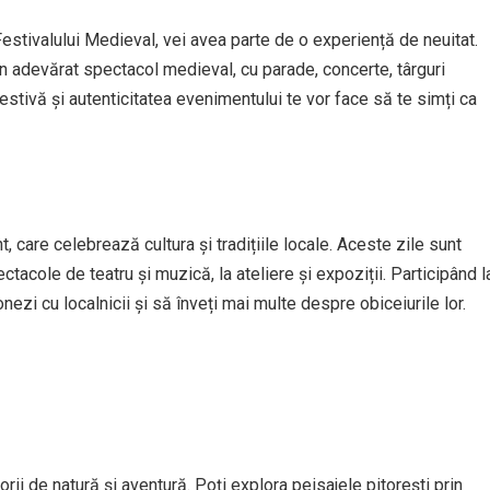
Festivalului Medieval, vei avea parte de o experiență de neuitat.
n adevărat spectacol medieval, cu parade, concerte, târguri
stivă și autenticitatea evenimentului te vor face să te simți ca
, care celebrează cultura și tradițiile locale. Aceste zile sunt
ectacole de teatru și muzică, la ateliere și expoziții. Participând l
ezi cu localnicii și să înveți mai multe despre obiceiurile lor.
orii de natură și aventură. Poți explora peisajele pitorești prin