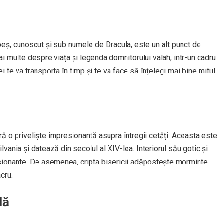
epeș, cunoscut și sub numele de Dracula, este un alt punct de
ai multe despre viața și legenda domnitorului valah, într-un cadru
te va transporta în timp și te va face să înțelegi mai bine mitul
eră o priveliște impresionantă asupra întregii cetăți. Aceasta este
lvania și datează din secolul al XIV-lea. Interiorul său gotic și
ionante. De asemenea, cripta bisericii adăpostește morminte
cru.
lă