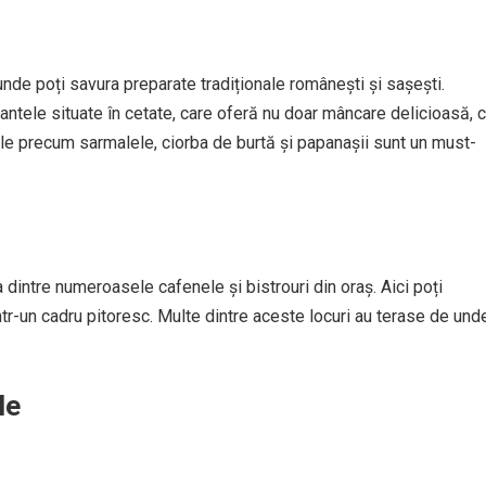
nde poți savura preparate tradiționale românești și sașești.
tele situate în cetate, care oferă nu doar mâncare delicioasă, c
le precum sarmalele, ciorba de burtă și papanașii sunt un must-
 dintre numeroasele cafenele și bistrouri din oraș. Aici poți
tr-un cadru pitoresc. Multe dintre aceste locuri au terase de und
le