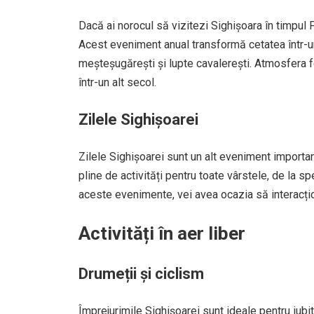
Dacă ai norocul să vizitezi Sighișoara în timpul 
Acest eveniment anual transformă cetatea într-u
meșteșugărești și lupte cavalerești. Atmosfera fe
într-un alt secol.
Zilele Sighișoarei
Zilele Sighișoarei sunt un alt eveniment important
pline de activități pentru toate vârstele, de la sp
aceste evenimente, vei avea ocazia să interacțion
Activități în aer liber
Drumeții și ciclism
Împrejurimile Sighișoarei sunt ideale pentru iubit