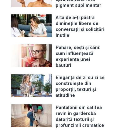
pigment suplimentar
Arta de a-ți păstra
diminețile libere de
conversații și solicitări
inutile
Pahare, cești și căni:
cum influențează
experiența unei
băuturi
Eleganța de zi cu zi se
construiește din
proporții, texturi și
atitudine
Pantalonii din catifea
revin în garderobă
datorită texturii și
profunzimii cromatice