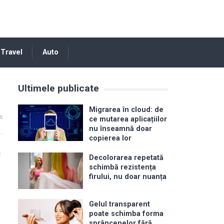
Travel
Auto
Ultimele publicate
Migrarea în cloud: de
s
ce mutarea aplicațiilor
nu înseamnă doar
copierea lor
i
Decolorarea repetată
schimbă rezistența
firului, nu doar nuanța
Gelul transparent
poate schimba forma
sprâncenelor fără