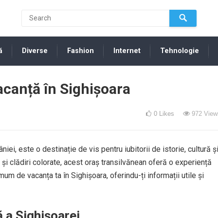
ă
Diverse
Fashion
Internet
Tehnologie
acanță în Sighișoara
0
Likes
972
View
iei, este o destinație de vis pentru iubitorii de istorie, cultură ș
te și clădiri colorate, acest oraș transilvănean oferă o experiență
mum de vacanța ta în Sighișoara, oferindu-ți informații utile și
 a Sighișoarei