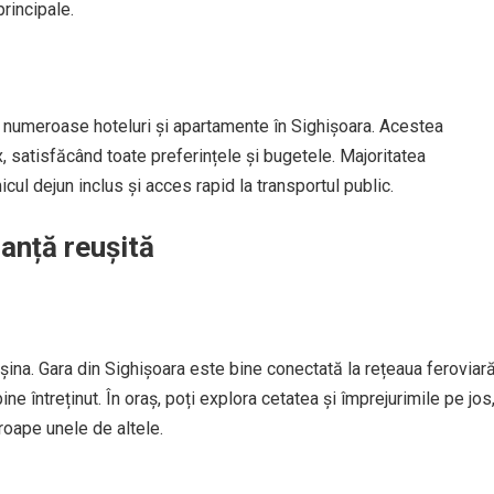
principale.
ă numeroase hoteluri și apartamente în Sighișoara. Acestea
x, satisfăcând toate preferințele și bugetele. Majoritatea
micul dejun inclus și acces rapid la transportul public.
canță reușită
șina. Gara din Sighișoara este bine conectată la rețeaua feroviar
ine întreținut. În oraș, poți explora cetatea și împrejurimile pe jos
proape unele de altele.