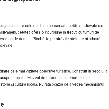
lui și una dintre cele mai bine conservate cetăți medievale din
silvăneni, cetatea oferă o incursiune în trecut, cu turnuri de
remuri de demult. Plimbă-te pe străzile pietruite și admiră
dievale.
intre cele mai vizitate obiective turistice. Construit în secolul al
upra orașului. Muzeul de Istorie din interiorul turnului
storia și cultura locală. Nu rata ocazia de a vedea mecanismul
.
le