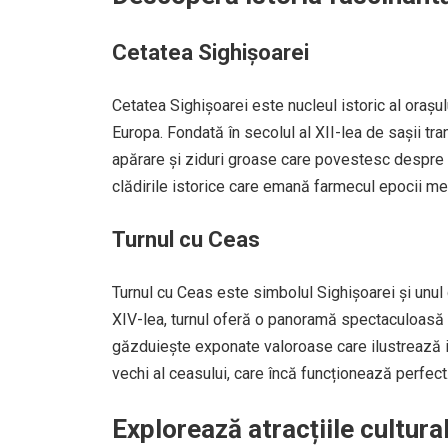
Cetatea Sighișoarei
Cetatea Sighișoarei este nucleul istoric al orașu
Europa. Fondată în secolul al XII-lea de sașii tran
apărare și ziduri groase care povestesc despre v
clădirile istorice care emană farmecul epocii me
Turnul cu Ceas
Turnul cu Ceas este simbolul Sighișoarei și unul d
XIV-lea, turnul oferă o panoramă spectaculoasă as
găzduiește exponate valoroase care ilustrează i
vechi al ceasului, care încă funcționează perfect
Explorează atracțiile cultura