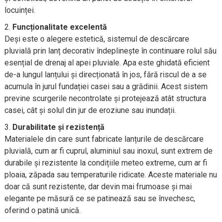
locuinței.
Funcționalitate excelentă
Deși este o alegere estetică, sistemul de descărcare
pluvială prin lanț decorativ îndeplinește în continuare rolul său
esențial de drenaj al apei pluviale. Apa este ghidată eficient
de-a lungul lanțului și direcționată în jos, fără riscul de a se
acumula în jurul fundației casei sau a grădinii. Acest sistem
previne scurgerile necontrolate și protejează atât structura
casei, cât și solul din jur de eroziune sau inundații.
Durabilitate și rezistență
Materialele din care sunt fabricate lanțurile de descărcare
pluvială, cum ar fi cuprul, aluminiul sau inoxul, sunt extrem de
durabile și rezistente la condițiile meteo extreme, cum ar fi
ploaia, zăpada sau temperaturile ridicate. Aceste materiale nu
doar că sunt rezistente, dar devin mai frumoase și mai
elegante pe măsură ce se patinează sau se învechesc,
oferind o patină unică.