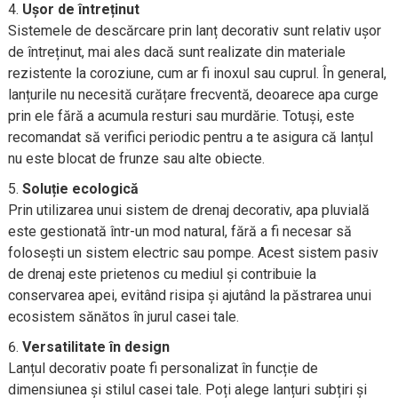
Ușor de întreținut
Sistemele de descărcare prin lanț decorativ sunt relativ ușor
de întreținut, mai ales dacă sunt realizate din materiale
rezistente la coroziune, cum ar fi inoxul sau cuprul. În general,
lanțurile nu necesită curățare frecventă, deoarece apa curge
prin ele fără a acumula resturi sau murdărie. Totuși, este
recomandat să verifici periodic pentru a te asigura că lanțul
nu este blocat de frunze sau alte obiecte.
Soluție ecologică
Prin utilizarea unui sistem de drenaj decorativ, apa pluvială
este gestionată într-un mod natural, fără a fi necesar să
folosești un sistem electric sau pompe. Acest sistem pasiv
de drenaj este prietenos cu mediul și contribuie la
conservarea apei, evitând risipa și ajutând la păstrarea unui
ecosistem sănătos în jurul casei tale.
Versatilitate în design
Lanțul decorativ poate fi personalizat în funcție de
dimensiunea și stilul casei tale. Poți alege lanțuri subțiri și