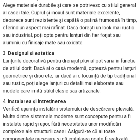
Alege materiale durabile și care se potrivesc cu stilul general
al casei tale. Cuprul și inoxul sunt materiale excelente,
deoarece sunt rezistente și capătă o patină frumoasă în timp,
oferind un aspect mai rafinat. Dacă dorești un look mai rustic
sau industrial, poți opta pentru lanțuri din fier forjat sau
aluminiu cu finisaje mate sau oxidate.
Designul și estetica
Lanțurile decorativă pentru drenajul pluvial pot varia în funcție
de stilul dorit. Dacă ai o casă modernă, optează pentru lanțuri
geometrice și discrete, iar dacă ai o locuință de tip tradițional
sau rustic, poți alege lanțuri cu detalii mai elaborate sau
modele care imită stilul clasic sau artizanale.
Instalarea și întreținerea
Verifică ușurința instalării sistemului de descărcare pluvială.
Multe dintre sistemele moderne sunt concepute pentru a fi
instalate rapid și ușor, fără necesitatea unor modificări
complexe ale structurii casei. Asigură-te că ai toate
componentele necesare și că instalarea poate fi realizată