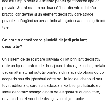
același timp o soluție eficientă pentru gestionarea apelor
pluviale. Acest sistem nu doar că îndeplinește rolul său
practic, dar devine și un element decorativ care atrage
privirile, adăugând un aer sofisticat fațadei casei sau grădinii
tale.
Ce este o descărcare pluvială dirijată prin lanț
decorativ?
Un sistem de descărcare pluvială dirijat prin lanț decorativ
este un tip de sistem de drenaj care folosește un lanț metalic
sau un alt material estetic pentru a dirija apa de ploaie de pe
acoperiș sau din jgheaburi către sol. În loc de jgheaburi sau
țevi tradiționale, care sunt adesea invizibile și plictisitoare,
lanțul decorativ adaugă o notă de eleganță și originalitate,
devenind un element de design vizibil și atractiv.