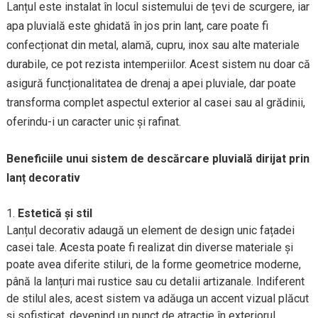
Lanțul este instalat în locul sistemului de țevi de scurgere, iar
apa pluvială este ghidată în jos prin lanț, care poate fi
confecționat din metal, alamă, cupru, inox sau alte materiale
durabile, ce pot rezista intemperiilor. Acest sistem nu doar că
asigură funcționalitatea de drenaj a apei pluviale, dar poate
transforma complet aspectul exterior al casei sau al grădinii,
oferindu-i un caracter unic și rafinat.
Beneficiile unui sistem de descărcare pluvială dirijat prin
lanț decorativ
Estetică și stil
Lanțul decorativ adaugă un element de design unic fațadei
casei tale. Acesta poate fi realizat din diverse materiale și
poate avea diferite stiluri, de la forme geometrice moderne,
până la lanțuri mai rustice sau cu detalii artizanale. Indiferent
de stilul ales, acest sistem va adăuga un accent vizual plăcut
și sofisticat, devenind un punct de atracție în exteriorul