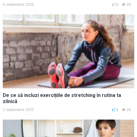
6 septembrie 2025
0
2K
De ce să incluzi exercițiile de stretching în rutina ta
zilnică
2 septembrie 2025
1
2K