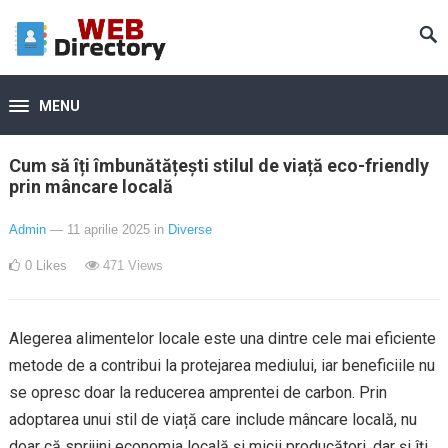
MENU
Cum să îți îmbunătățești stilul de viață eco-friendly
prin mâncare locală
Admin
— 11 aprilie 2025
in
Diverse
0
Likes
471
Views
Alegerea alimentelor locale este una dintre cele mai eficiente
metode de a contribui la protejarea mediului, iar beneficiile nu
se opresc doar la reducerea amprentei de carbon. Prin
adoptarea unui stil de viață care include mâncare locală, nu
doar că sprijini economia locală și micii producători, dar și îți