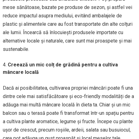
mese sănătoase, bazate pe produse de sezon, și astfel vei
reduce impactul asupra mediului, evitând ambalajele de
plastic și alimentele care au fost transportate din alte colțuri
ale lumii. Încearcă să înlocuiești produsele importate cu
alternative locale și naturale, care sunt mai proaspete și mai
sustenabile.
Creează un mic colț de grădină pentru a cultiva
mâncare locală
Dacă ai posibilitatea, cultivarea propriei mâncări poate fi una
dintre cele mai satisfăcătoare și eco-friendly modalități de a
adăuga mai multă mâncare locală în dieta ta. Chiar și un mic
balcon sau o terasă poate fi transformat într-un spațiu pentru
a cultiva plante aromatice, legume și fructe. Începe cu plante
ușor de crescut, precum roșiile, ardeii, salata sau busuiocul,
care pot adăuga un gust proaspăt și local meselor tale.