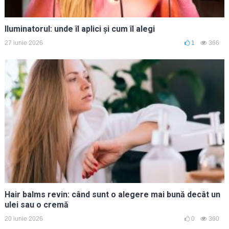
Iluminatorul: unde îl aplici și cum îl alegi
27 iunie 2026
1
366
Hair balms revin: când sunt o alegere mai bună decât un
ulei sau o cremă
20 iunie 2026
0
360