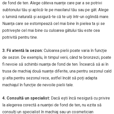
de fond de ten. Alege câteva nuanțe care par a se potrivi
subtonului tău și aplică-le pe maxilarul tău sau pe gât. Alege
o lumină naturală și asigură-te că te uiți într-un oglindă mare.
Nuanța care se estompează cel mai bine în pielea ta și se
potrivește cel mai bine cu culoarea gâtului tău este cea
potrivită pentru tine.
3. Fii atentă la sezon:
Culoarea pielii poate varia în funcție
de sezon. De exemplu, în timpul verii, când te bronzezi, poate
fi nevoie să schimbi nuanța de fond de ten. Încearcă să ai în
trusa de machiaj două nuanțe diferite, una pentru sezonul cald
și alta pentru sezonul rece, astfel încât să poți adapta
machiajul în funcție de nevoile pielii tale.
4. Consultă un specialist:
Dacă ești încă nesigură cu privire
la alegerea corectă a nuanței de fond de ten, nu ezita să
consulți un specialist în machiaj sau un cosmetician