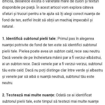
dificilă, deoarece există o varietate mare de culori și texturi
disponibile pe piață. În acest articol vom explora câteva
sfaturi și trucuri pentru a te ajuta să îți alegi corect nuanța de
fond de ten, astfel încât să obții un machiaj impecabil și
natural.
1. Identifică subtonul pielii tale:
Primul pas în alegerea
nuanței potrivite de fond de ten este să identifici subtonul
pielii tale. Pielea poate avea un subton cald, rece sau neutru.
Dacă venele de pe încheietura mâinii par a fi verzui-albăstrui,
ai un subton rece. Dacă venele par a fi verzui-verzui, subtonul
tău este cald. Dacă nu poți distinge clar între verde și albastru
și venele par să aibă o nuanță neutruă, subtonul tău este
neutru.
2. Testează mai multe nuanțe:
Odată ce ai identificat
subtonul pielii tale, este timpul să testezi mai multe nuanțe