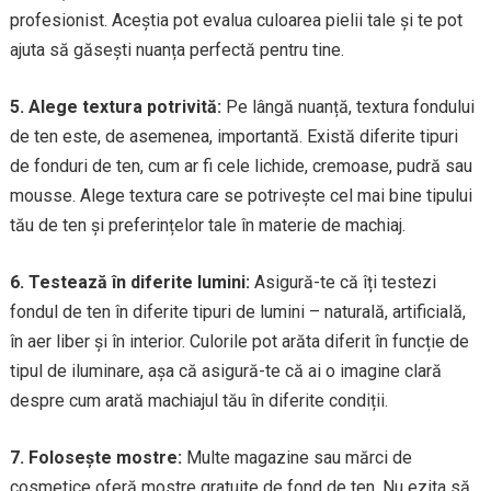
profesionist. Aceștia pot evalua culoarea pielii tale și te pot
ajuta să găsești nuanța perfectă pentru tine.
5. Alege textura potrivită:
Pe lângă nuanță, textura fondului
de ten este, de asemenea, importantă. Există diferite tipuri
de fonduri de ten, cum ar fi cele lichide, cremoase, pudră sau
mousse. Alege textura care se potrivește cel mai bine tipului
tău de ten și preferințelor tale în materie de machiaj.
6. Testează în diferite lumini:
Asigură-te că îți testezi
fondul de ten în diferite tipuri de lumini – naturală, artificială,
în aer liber și în interior. Culorile pot arăta diferit în funcție de
tipul de iluminare, așa că asigură-te că ai o imagine clară
despre cum arată machiajul tău în diferite condiții.
7. Folosește mostre:
Multe magazine sau mărci de
cosmetice oferă mostre gratuite de fond de ten. Nu ezita să