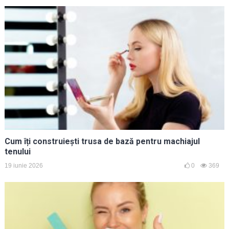
Cum îți construiești trusa de bază pentru machiajul
tenului
19 iunie 2026
0
369