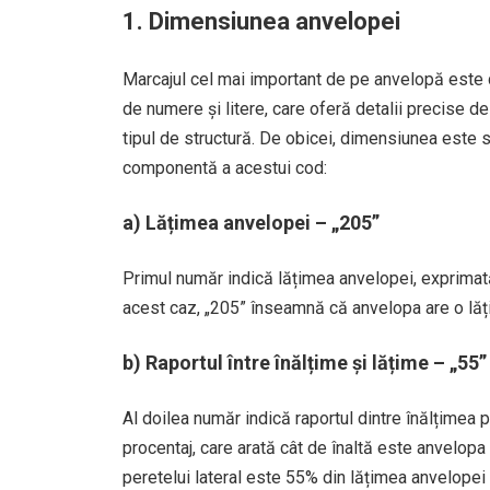
1.
Dimensiunea anvelopei
Marcajul cel mai important de pe anvelopă este 
de numere și litere, care oferă detalii precise d
tipul de structură. De obicei, dimensiunea este
componentă a acestui cod:
a)
Lățimea anvelopei
– „205”
Primul număr indică lățimea anvelopei, exprimată 
acest caz, „205” înseamnă că anvelopa are o l
b)
Raportul între înălțime și lățime
– „55”
Al doilea număr indică raportul dintre înălțimea p
procentaj, care arată cât de înaltă este anvelop
peretelui lateral este 55% din lățimea anvelope