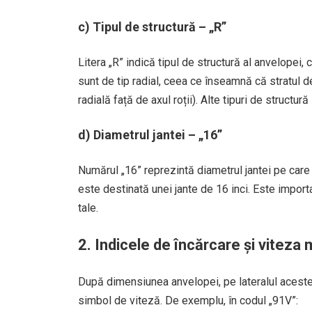
c)
Tipul de structură
– „R”
Litera „R” indică tipul de structură al anvelopei
sunt de tip radial, ceea ce înseamnă că stratul de
radială față de axul roții). Alte tipuri de structur
d)
Diametrul jantei
– „16”
Numărul „16” reprezintă diametrul jantei pe care 
este destinată unei jante de 16 inci. Este import
tale.
2.
Indicele de încărcare și viteza
După dimensiunea anvelopei, pe lateralul acesteia
simbol de viteză. De exemplu, în codul „91V”: