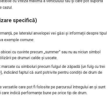
tibile cu viteza maximă a vehiculului tău și care pot suporta
e cazul.
lizare specifică)
manță, pe lateralul anvelopei vei găsi și informații despre tipul
teva exemple comune:
 obicei cu cuvinte precum „summer” sau nu au niciun simbol
lizării pe drumuri calde și uscate.
t marcate cu simboluri precum fulgul de zăpadă (un fulg cu trei
, indicând faptul că sunt potrivite pentru condiții de drum de
versatile care pot fi folosite pe parcursul întregului an și sunt
 care indică performanțe bune pe orice tip de drum.