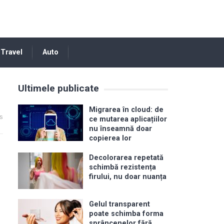
Travel
Auto
Ultimele publicate
Migrarea în cloud: de
s
ce mutarea aplicațiilor
nu înseamnă doar
copierea lor
Decolorarea repetată
schimbă rezistența
firului, nu doar nuanța
Gelul transparent
poate schimba forma
sprâncenelor fără