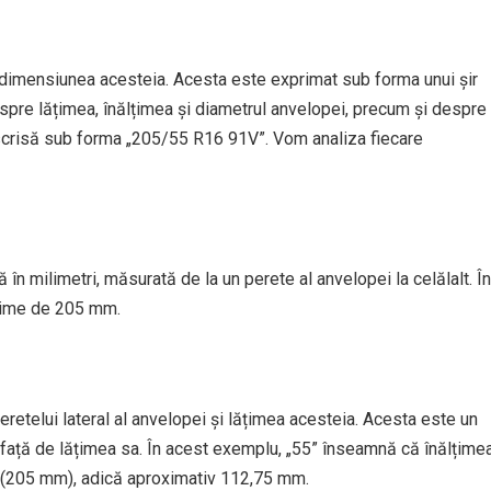
dimensiunea acesteia. Acesta este exprimat sub forma unui șir
espre lățimea, înălțimea și diametrul anvelopei, precum și despre
 scrisă sub forma „205/55 R16 91V”. Vom analiza fiecare
în milimetri, măsurată de la un perete al anvelopei la celălalt. În
ățime de 205 mm.
eretelui lateral al anvelopei și lățimea acesteia. Acesta este un
a față de lățimea sa. În acest exemplu, „55” înseamnă că înălțime
i (205 mm), adică aproximativ 112,75 mm.