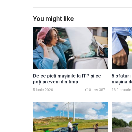
You might like
De ce pică mașinile la ITP și ce
5 sfaturi
poți preveni din timp
mașina d
5 iunie 2026
0
387
16 februarie