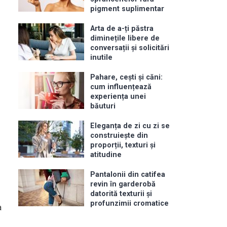
pigment suplimentar
Arta de a-ți păstra
diminețile libere de
conversații și solicitări
inutile
Pahare, cești și căni:
cum influențează
experiența unei
băuturi
Eleganța de zi cu zi se
construiește din
proporții, texturi și
atitudine
Pantalonii din catifea
revin în garderobă
datorită texturii și
profunzimii cromatice
a