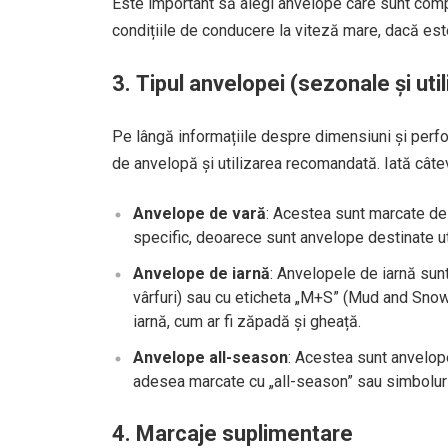
Este important să alegi anvelope care sunt compa
condițiile de conducere la viteză mare, dacă est
3.
Tipul anvelopei (sezonale și uti
Pe lângă informațiile despre dimensiuni și perfor
de anvelopă și utilizarea recomandată. Iată câ
Anvelope de vară
: Acestea sunt marcate de
specific, deoarece sunt anvelope destinate uti
Anvelope de iarnă
: Anvelopele de iarnă sun
vârfuri) sau cu eticheta „M+S” (Mud and Snow)
iarnă, cum ar fi zăpadă și gheață.
Anvelope all-season
: Acestea sunt anvelope 
adesea marcate cu „all-season” sau simboluri
4.
Marcaje suplimentare