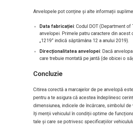
Anvelopele pot conține și alte informații suplimen
Data fabricației
: Codul DOT (Department of T
anvelopei. Primele patru caractere din acest 
„1219” indică săptămâna 12 a anului 2019).
Direcționalitatea anvelopei
: Dacă anvelopa 
care trebuie montată pe jantă (de obicei o să
Concluzie
Citirea corectă a marcajelor de pe anvelopă este
pentru a te asigura că acestea îndeplinesc cerinț
dimensiunea, indicele de încărcare, simbolul de vi
îți menții vehiculul în condiții optime de funcți
tale și care se potrivesc specificațiilor vehicu