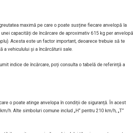
 greutatea maximă pe care o poate susține fiecare anvelopă la
unei capacități de încărcare de aproximativ 615 kg per anvelop
u). Acesta este un factor important, deoarece trebuie să te
 a vehiculului și a încărcăturii sale.
mit indice de încărcare, poți consulta o tabelă de referință a
are o poate atinge anvelopa în condiții de siguranță. În acest
km/h. Alte simboluri comune includ „H” pentru 210 km/h, „T”