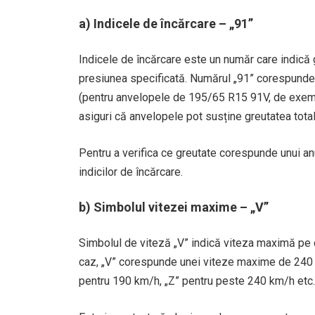
a)
Indicele de încărcare
– „91”
Indicele de încărcare este un număr care indică
presiunea specificată. Numărul „91” corespunde 
(pentru anvelopele de 195/65 R15 91V, de exempl
asiguri că anvelopele pot susține greutatea totală
Pentru a verifica ce greutate corespunde unui anu
indicilor de încărcare.
b)
Simbolul vitezei maxime
– „V”
Simbolul de viteză „V” indică viteza maximă pe c
caz, „V” corespunde unei viteze maxime de 240 
pentru 190 km/h, „Z” pentru peste 240 km/h etc.