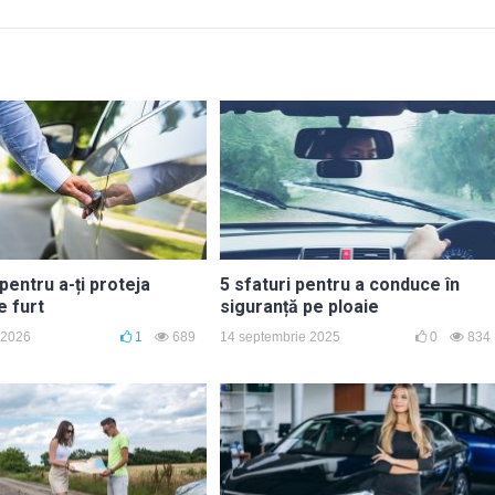
 pentru a-ți proteja
5 sfaturi pentru a conduce în
e furt
siguranță pe ploaie
 2026
1
689
14 septembrie 2025
0
834