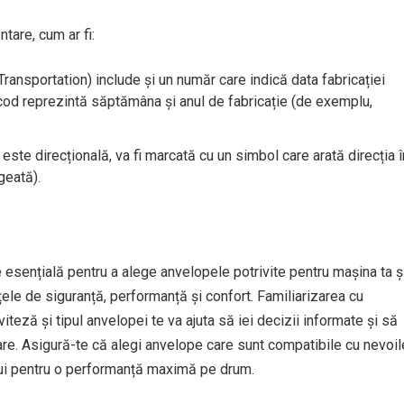
tare, cum ar fi:
ransportation) include și un număr care indică data fabricației
cod reprezintă săptămâna și anul de fabricație (de exemplu,
este direcțională, va fi marcată cu un simbol care arată direcția î
geată).
 esențială pentru a alege anvelopele potrivite pentru mașina ta ș
ele de siguranță, performanță și confort. Familiarizarea cu
teză și tipul anvelopei te va ajuta să iei decizii informate și să
onare. Asigură-te că alegi anvelope care sunt compatibile cu nevoil
lului pentru o performanță maximă pe drum.