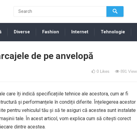
ă
Diverse
Fashion
Internet
Tehnologie
rcajele de pe anvelopă
0
Likes
891
View
 care îți indică specificațiile tehnice ale acestora, cum ar fi
tructură și performanțele în condiții diferite. Înțelegerea acestor
ite pentru vehiculul tău și să te asiguri că acestea sunt instalate
așinii tale. În acest articol, vom explica cum să citești corect
iecare dintre acestea.