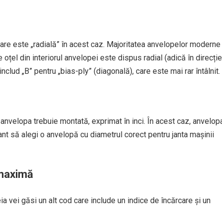
, care este „radială” în acest caz. Majoritatea anvelopelor moderne
 oțel din interiorul anvelopei este dispus radial (adică în direcție
ă includ „B” pentru „bias-ply” (diagonală), care este mai rar întâlnit.
anvelopa trebuie montată, exprimat în inci. În acest caz, anvelop
ant să alegi o anvelopă cu diametrul corect pentru janta mașinii
 maximă
 vei găsi un alt cod care include un indice de încărcare și un