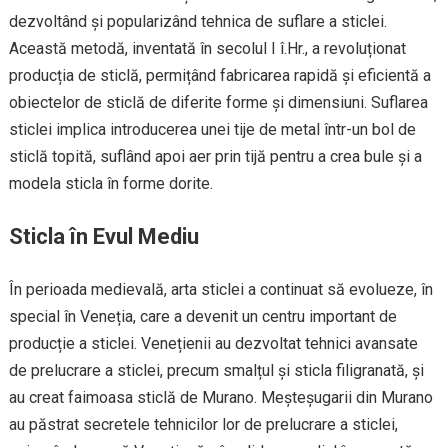
dezvoltând și popularizând tehnica de suflare a sticlei.
Această metodă, inventată în secolul I î.Hr., a revoluționat
producția de sticlă, permițând fabricarea rapidă și eficientă a
obiectelor de sticlă de diferite forme și dimensiuni. Suflarea
sticlei implica introducerea unei tije de metal într-un bol de
sticlă topită, suflând apoi aer prin tijă pentru a crea bule și a
modela sticla în forme dorite.
Sticla în Evul Mediu
În perioada medievală, arta sticlei a continuat să evolueze, în
special în Veneția, care a devenit un centru important de
producție a sticlei. Venețienii au dezvoltat tehnici avansate
de prelucrare a sticlei, precum smalțul și sticla filigranată, și
au creat faimoasa sticlă de Murano. Meșteșugarii din Murano
au păstrat secretele tehnicilor lor de prelucrare a sticlei,