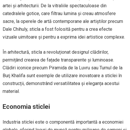
artei și arhitecturii. De la vitraliile spectaculoase din
catedralele gotice, care filtrau lumina și creau atmosfere
sacre, la operele de artă contemporane ale artiștilor precum
Dale Chihuly, sticla a fost folosită pentru a crea efecte
vizuale uimitoare și pentru a exprima idei artistice complexe.
În arhitectură, sticla a revoluționat designul clădirilor,
permițând crearea de fațade transparente și luminoase.
Clădiri iconice precum Piramida de la Luvru sau Turnul de la
Burj Khalifa sunt exemple de utilizare inovatoare a sticlei în
construcții, demonstrând versatilitatea și eleganța acestui
material.
Economia sticlei
Industria sticlei este o componentă importantă a economiei
globale, oferind locuri de muncă pentru milioane de oameni și