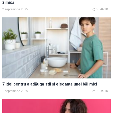
zilnică
2 septembrie 2025
0
2K
7 idei pentru a adăuga stil și eleganță unei băi mici
1 septembrie 2025
0
1K