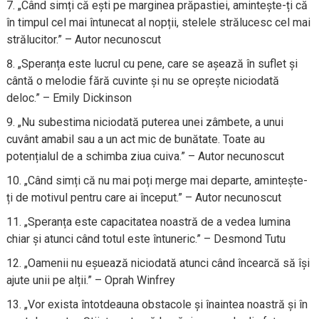
„Când simți că ești pe marginea prăpastiei, amintește-ți că
în timpul cel mai întunecat al nopții, stelele strălucesc cel mai
strălucitor.” – Autor necunoscut
„Speranța este lucrul cu pene, care se așează în suflet și
cântă o melodie fără cuvinte și nu se oprește niciodată
deloc.” – Emily Dickinson
„Nu subestima niciodată puterea unei zâmbete, a unui
cuvânt amabil sau a un act mic de bunătate. Toate au
potențialul de a schimba ziua cuiva.” – Autor necunoscut
„Când simți că nu mai poți merge mai departe, amintește-
ți de motivul pentru care ai început.” – Autor necunoscut
„Speranța este capacitatea noastră de a vedea lumina
chiar și atunci când totul este întuneric.” – Desmond Tutu
„Oamenii nu eșuează niciodată atunci când încearcă să își
ajute unii pe alții.” – Oprah Winfrey
„Vor exista întotdeauna obstacole și înaintea noastră și în