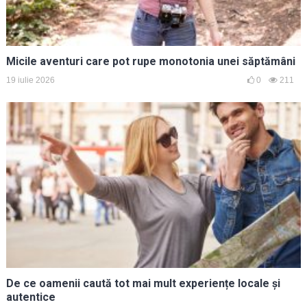
Micile aventuri care pot rupe monotonia unei săptămâni
19 iulie 2026
0
211
De ce oamenii caută tot mai mult experiențe locale și
autentice