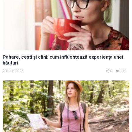
Pahare, cești și căni: cum influențează experiența unei
băuturi
28 iulie 2026
0
119