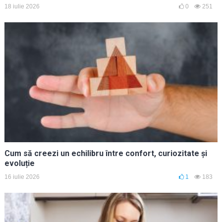
18 iulie 2026
0
251
Cum să creezi un echilibru între confort, curiozitate și
evoluție
16 iulie 2026
1
183