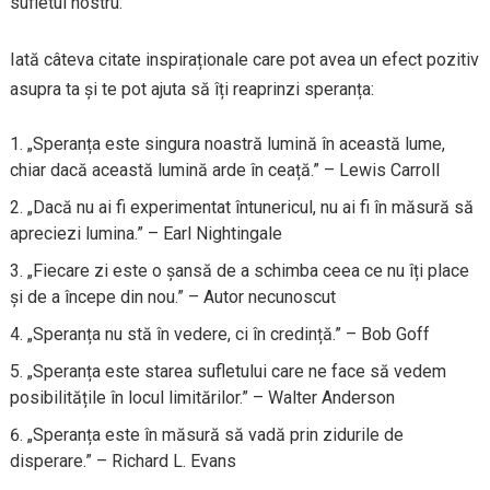
sufletul nostru.
Iată câteva citate inspiraționale care pot avea un efect pozitiv
asupra ta și te pot ajuta să îți reaprinzi speranța:
„Speranța este singura noastră lumină în această lume,
chiar dacă această lumină arde în ceață.” – Lewis Carroll
„Dacă nu ai fi experimentat întunericul, nu ai fi în măsură să
apreciezi lumina.” – Earl Nightingale
„Fiecare zi este o șansă de a schimba ceea ce nu îți place
și de a începe din nou.” – Autor necunoscut
„Speranța nu stă în vedere, ci în credință.” – Bob Goff
„Speranța este starea sufletului care ne face să vedem
posibilitățile în locul limitărilor.” – Walter Anderson
„Speranța este în măsură să vadă prin zidurile de
disperare.” – Richard L. Evans