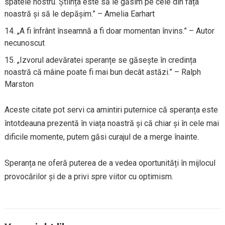
spatele nostru. Știința este să le găsim pe cele din fața
noastră și să le depășim.” – Amelia Earhart
„A fi înfrânt înseamnă a fi doar momentan învins.” – Autor
necunoscut
„Izvorul adevăratei speranțe se găsește în credința
noastră că mâine poate fi mai bun decât astăzi.” – Ralph
Marston
Aceste citate pot servi ca amintiri puternice că speranța este
întotdeauna prezentă în viața noastră și că chiar și în cele mai
dificile momente, putem găsi curajul de a merge înainte.
Speranța ne oferă puterea de a vedea oportunități în mijlocul
provocărilor și de a privi spre viitor cu optimism.