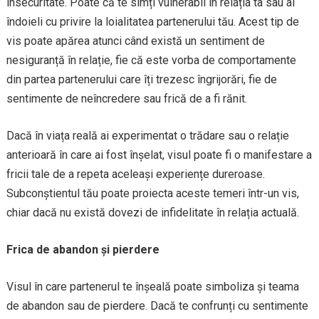
insecuritate. Poate că te simți vulnerabil în relația ta sau ai
îndoieli cu privire la loialitatea partenerului tău. Acest tip de
vis poate apărea atunci când există un sentiment de
nesiguranță în relație, fie că este vorba de comportamente
din partea partenerului care îți trezesc îngrijorări, fie de
sentimente de neîncredere sau frică de a fi rănit.
Dacă în viața reală ai experimentat o trădare sau o relație
anterioară în care ai fost înșelat, visul poate fi o manifestare a
fricii tale de a repeta aceleași experiențe dureroase.
Subconștientul tău poate proiecta aceste temeri într-un vis,
chiar dacă nu există dovezi de infidelitate în relația actuală.
Frica de abandon și pierdere
Visul în care partenerul te înșeală poate simboliza și teama
de abandon sau de pierdere. Dacă te confrunți cu sentimente