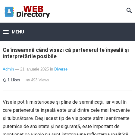
MENU
Ce înseamnă când visezi că partenerul te înșeală și
interpretările posibile
Admin
— 21 ianuarie 2025
in
Diverse
1
Likes
493
Views
Visele pot fi misterioase și pline de semnificații, iar visul în
care partenerul te înșeală este unul dintre cele mai frecvente
și tulburătoare. Deși acest tip de vis poate stârni sentimente
puternice de anxietate și nesiguranță, este important de
menționat că visele nu sunt întotdeauna reflectarea realității.