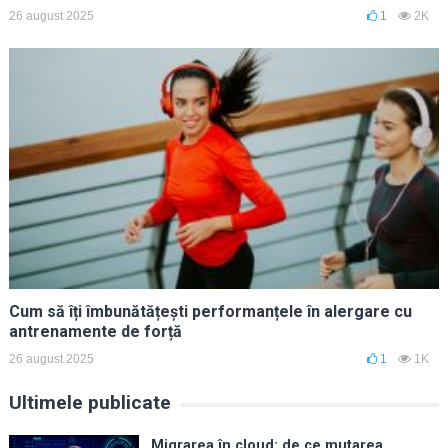
26 august 2025
1
2K
Cum să îți îmbunătățești performanțele în alergare cu
antrenamente de forță
26 august 2025
1
1K
Ultimele publicate
Migrarea în cloud: de ce mutarea