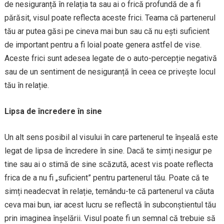
de nesiguranță în relația ta sau ai o frică profundă de a fi
părăsit, visul poate reflecta aceste frici. Teama că partenerul
tău ar putea găsi pe cineva mai bun sau că nu ești suficient
de important pentru a fi loial poate genera astfel de vise.
Aceste frici sunt adesea legate de o auto-percepție negativă
sau de un sentiment de nesiguranță în ceea ce privește locul
tău în relație.
Lipsa de încredere în sine
Un alt sens posibil al visului în care partenerul te înșeală este
legat de lipsa de încredere în sine. Dacă te simți nesigur pe
tine sau ai o stimă de sine scăzută, acest vis poate reflecta
frica de a nu fi „suficient” pentru partenerul tău. Poate că te
simți neadecvat în relație, temându-te că partenerul va căuta
ceva mai bun, iar acest lucru se reflectă în subconștientul tău
prin imaginea înșelării. Visul poate fi un semnal că trebuie să