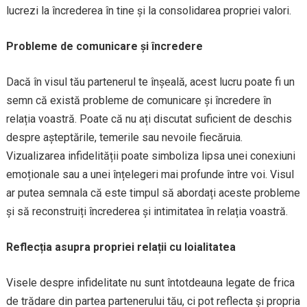
lucrezi la încrederea în tine și la consolidarea propriei valori.
Probleme de comunicare și încredere
Dacă în visul tău partenerul te înșeală, acest lucru poate fi un
semn că există probleme de comunicare și încredere în
relația voastră. Poate că nu ați discutat suficient de deschis
despre așteptările, temerile sau nevoile fiecăruia.
Vizualizarea infidelității poate simboliza lipsa unei conexiuni
emoționale sau a unei înțelegeri mai profunde între voi. Visul
ar putea semnala că este timpul să abordați aceste probleme
și să reconstruiți încrederea și intimitatea în relația voastră.
Reflecția asupra propriei relații cu loialitatea
Visele despre infidelitate nu sunt întotdeauna legate de frica
de trădare din partea partenerului tău, ci pot reflecta și propria