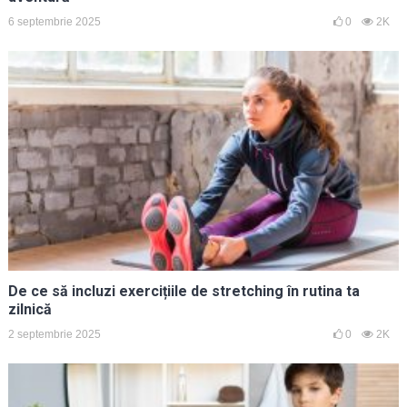
6 septembrie 2025
0
2K
De ce să incluzi exercițiile de stretching în rutina ta
zilnică
2 septembrie 2025
0
2K