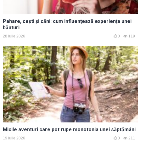
Pahare, cești și căni: cum influențează experiența unei
băuturi
28 iulie 2026
0
119
Micile aventuri care pot rupe monotonia unei săptămâni
19 iulie 2026
0
211