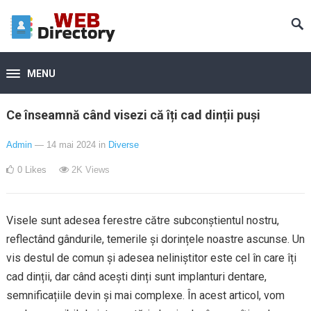
MENU
Ce înseamnă când visezi că îți cad dinții puși
Admin
— 14 mai 2024
in
Diverse
0
Likes
2K
Views
Visele sunt adesea ferestre către subconștientul nostru,
reflectând gândurile, temerile și dorințele noastre ascunse. Un
vis destul de comun și adesea neliniștitor este cel în care îți
cad dinții, dar când acești dinți sunt implanturi dentare,
semnificațiile devin și mai complexe. În acest articol, vom