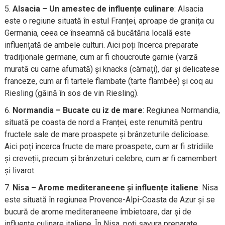
Alsacia – Un amestec de influențe culinare
: Alsacia
este o regiune situată în estul Franței, aproape de granița cu
Germania, ceea ce înseamnă că bucătăria locală este
influențată de ambele culturi. Aici poți încerca preparate
tradiționale germane, cum ar fi choucroute garnie (varză
murată cu carne afumată) și knacks (cârnați), dar și delicatese
franceze, cum ar fi tartele flambate (tarte flambée) și coq au
Riesling (găină în sos de vin Riesling).
Normandia – Bucate cu iz de mare
: Regiunea Normandia,
situată pe coasta de nord a Franței, este renumită pentru
fructele sale de mare proaspete și brânzeturile delicioase.
Aici poți încerca fructe de mare proaspete, cum ar fi stridiile
și creveții, precum și brânzeturi celebre, cum ar fi camembert
și livarot.
Nisa – Arome mediteraneene și influențe italiene
: Nisa
este situată în regiunea Provence-Alpi-Coasta de Azur și se
bucură de arome mediteraneene îmbietoare, dar și de
influențe culinare italiene. În Nisa, poți savura preparate