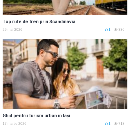
Top rute de tren prin Scandinavia
29 mai 2026
1
336
Ghid pentru turism urban în Iași
17 martie 2026
1
718