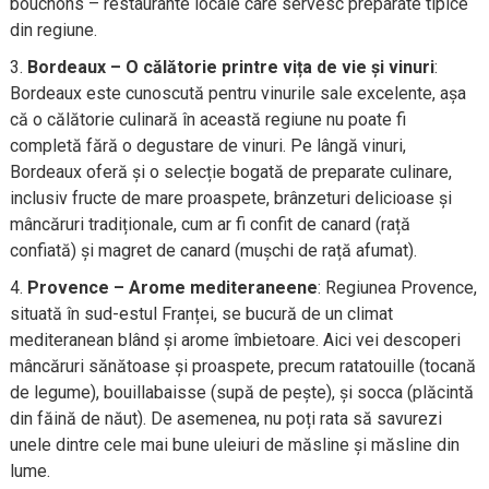
bouchons – restaurante locale care servesc preparate tipice
din regiune.
Bordeaux – O călătorie printre vița de vie și vinuri
:
Bordeaux este cunoscută pentru vinurile sale excelente, așa
că o călătorie culinară în această regiune nu poate fi
completă fără o degustare de vinuri. Pe lângă vinuri,
Bordeaux oferă și o selecție bogată de preparate culinare,
inclusiv fructe de mare proaspete, brânzeturi delicioase și
mâncăruri tradiționale, cum ar fi confit de canard (rață
confiată) și magret de canard (mușchi de rață afumat).
Provence – Arome mediteraneene
: Regiunea Provence,
situată în sud-estul Franței, se bucură de un climat
mediteranean blând și arome îmbietoare. Aici vei descoperi
mâncăruri sănătoase și proaspete, precum ratatouille (tocană
de legume), bouillabaisse (supă de pește), și socca (plăcintă
din făină de năut). De asemenea, nu poți rata să savurezi
unele dintre cele mai bune uleiuri de măsline și măsline din
lume.