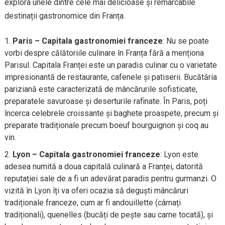
explora unele dintre cele mai delicioase și remarcabile
destinații gastronomice din Franța.
Paris – Capitala gastronomiei franceze
: Nu se poate
vorbi despre călătoriile culinare în Franța fără a menționa
Parisul. Capitala Franței este un paradis culinar cu o varietate
impresionantă de restaurante, cafenele și patiserii. Bucătăria
pariziană este caracterizată de mâncărurile sofisticate,
preparatele savuroase și deserturile rafinate. În Paris, poți
încerca celebrele croissante și baghete proaspete, precum și
preparate tradiționale precum boeuf bourguignon și coq au
vin.
Lyon – Capitala gastronomiei franceze
: Lyon este
adesea numită a doua capitală culinară a Franței, datorită
reputației sale de a fi un adevărat paradis pentru gurmanzi. O
vizită în Lyon îți va oferi ocazia să deguști mâncăruri
tradiționale franceze, cum ar fi andouillette (cârnați
tradiționali), quenelles (bucăți de pește sau carne tocată), și