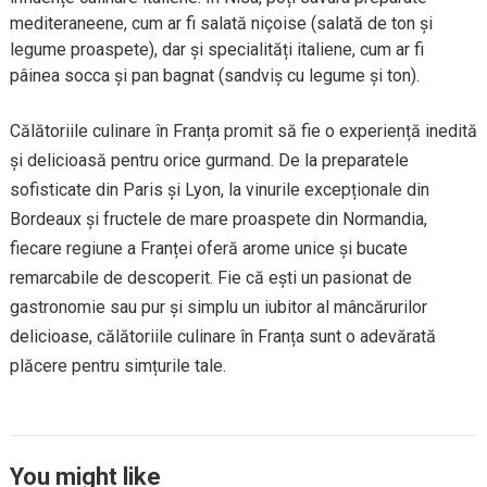
mediteraneene, cum ar fi salată niçoise (salată de ton și
legume proaspete), dar și specialități italiene, cum ar fi
pâinea socca și pan bagnat (sandviș cu legume și ton).
Călătoriile culinare în Franța promit să fie o experiență inedită
și delicioasă pentru orice gurmand. De la preparatele
sofisticate din Paris și Lyon, la vinurile excepționale din
Bordeaux și fructele de mare proaspete din Normandia,
fiecare regiune a Franței oferă arome unice și bucate
remarcabile de descoperit. Fie că ești un pasionat de
gastronomie sau pur și simplu un iubitor al mâncărurilor
delicioase, călătoriile culinare în Franța sunt o adevărată
plăcere pentru simțurile tale.
You might like