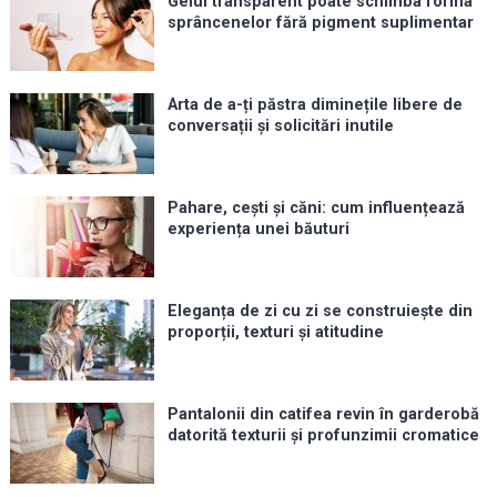
Gelul transparent poate schimba forma
sprâncenelor fără pigment suplimentar
Arta de a-ți păstra diminețile libere de
conversații și solicitări inutile
Pahare, cești și căni: cum influențează
experiența unei băuturi
Eleganța de zi cu zi se construiește din
proporții, texturi și atitudine
Pantalonii din catifea revin în garderobă
datorită texturii și profunzimii cromatice